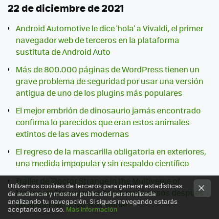
22 de diciembre de 2021
Android Automotive le dice 'hola' a Vivaldi, el primer
navegador web de terceros en la plataforma
sustituta de Android Auto
Más de 800.000 páginas de WordPress tienen un
grave problema de seguridad por usar una versión
antigua de uno de los plugins más populares
El mejor embrión de dinosaurio jamás encontrado
confirma lo parecidos que eran estos animales
extintos de las aves modernas
El regreso de la mascarilla obligatoria en exteriores,
una medida impopular y sin respaldo científico
Trailer de 'Doctor Strange in the Multiverse of
Utilizamos cookies de terceros para generar estadísticas
Madness': Marvel exprime los multiversos después
de audiencia y mostrar publicidad personalizada
analizando tu navegación. Si sigues navegando estarás
de 'Spider-Man: No Way Home'
aceptando su uso.
Más información