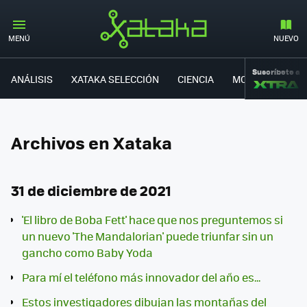
MENÚ
NUEVO
Suscríbete a
ANÁLISIS
XATAKA SELECCIÓN
CIENCIA
MOVILIDAD
Archivos en Xataka
31 de diciembre de 2021
'El libro de Boba Fett' hace que nos preguntemos si
un nuevo 'The Mandalorian' puede triunfar sin un
gancho como Baby Yoda
Para mí el teléfono más innovador del año es...
Estos investigadores dibujan las montañas del