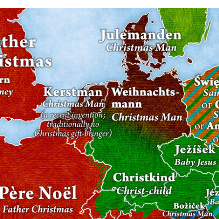
FACEBOOK
TWITTER
FLIPBOARD
E-
MAIL