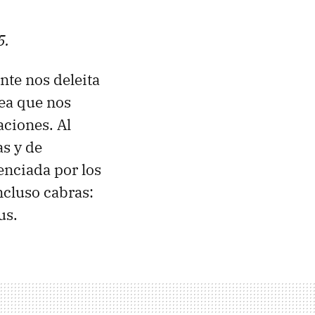
5.
nte nos deleita
sea que nos
ciones. Al
as y de
renciada por los
ncluso cabras:
us.