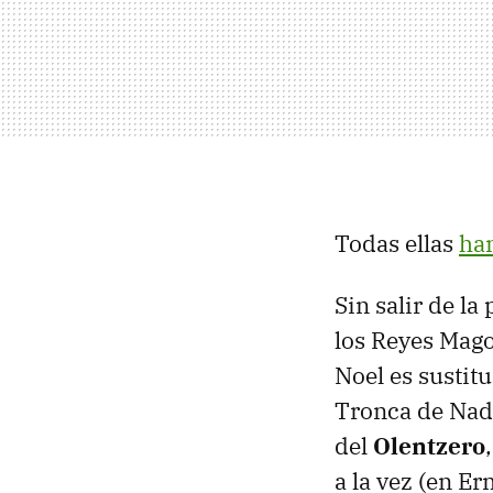
Todas ellas
ha
Sin salir de l
los Reyes Mago
Noel es sustit
Tronca de Nada
del
Olentzero
a la vez (en Er