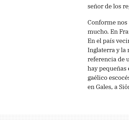
señor de los r
Conforme nos 
mucho. En Fran
En el país veci
Inglaterra y l
referencia de 
hay pequeñas e
gaélico escocés
en Gales, a Si