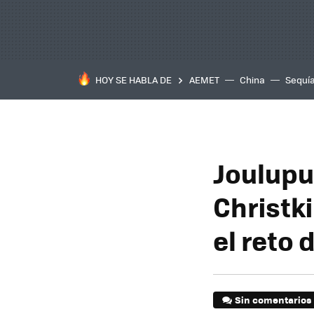
HOY SE HABLA DE
AEMET
China
Sequí
Joulupu
Christk
el reto 
Sin comentarios