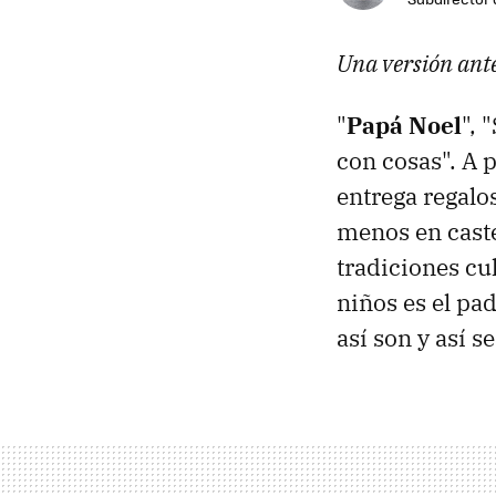
Una versión ante
"
Papá Noel
", 
con cosas". A 
entrega regal
menos en caste
tradiciones cul
niños es el pa
así son y así s