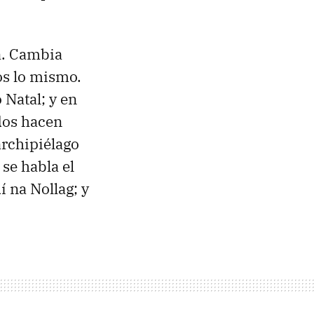
a. Cambia
os lo mismo.
 Natal; y en
odos hacen
archipiélago
se habla el
í na Nollag; y