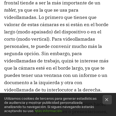
frontal tiende a ser la más importante de un
tablet
, ya que es la que se usa para
videollamadas. Lo primero que tienes que
valorar de estas cámaras es si están en el borde
largo (modo apaisado) del dispositivo o en el
corto (modo vertical). Para videollamadas
personales, te puede convenir mucho más la
segunda opción. Sin embargo, para
videollamadas de trabajo, quizá te interese más
que la cámara esté en el borde largo, ya que te
puedes tener una ventana con un informe o un
documento a la izquierda y otra con
videollamada de tu interlocutor a la derecha.
Utilizamos cookies de terceros para generar estadísticas
de audiencia y mostrar publicidad personalizada
Por lo demás, si necesitas la tableta para hacer
analizando tu navegación. Si sigues navegando estarás
aceptando su uso.
Más información
videollamadas profesionales o presentaciones,