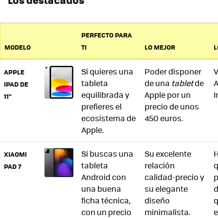
PERFECTO PARA
MODELO
TI
LO MEJOR
L
Si quieres una
Poder disponer
V
APPLE
tableta
de una
tablet
de
A
IPAD DE
equilibrada y
Apple por un
I
11"
prefieres el
precio de unos
ecosistema de
450 euros.
Apple.
Si buscas una
Su excelente
H
XIAOMI
tableta
relación
q
PAD 7
Android con
calidad-precio y
p
una buena
su elegante
d
ficha técnica,
diseño
q
con un precio
minimalista.
e