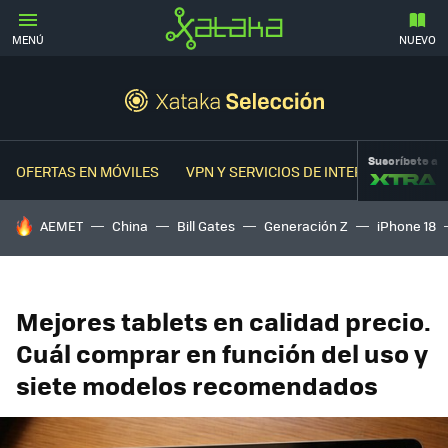
MENÚ
NUEVO
Suscríbete a
OFERTAS EN MÓVILES
VPN Y SERVICIOS DE INTERNET
OFER
HOY SE HABLA DE
AEMET
China
Bill Gates
Generación Z
iPhone 18
Mejores tablets en calidad precio.
Cuál comprar en función del uso y
siete modelos recomendados