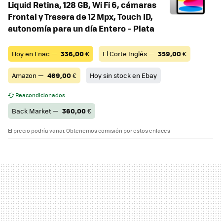
Liquid Retina, 128 GB, Wi Fi 6, cámaras
Frontal y Trasera de 12 Mpx, Touch ID,
autonomía para un día Entero – Plata
Hoy en Fnac —
336,00
€
El Corte Inglés —
359,00
€
Amazon —
469,00
€
Hoy sin stock en Ebay
Reacondicionados
Back Market —
360,00
€
El precio podría variar. Obtenemos comisión por estos enlaces