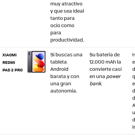
muy atractivo
y que sea ideal
tanto para
ocio como
para
productividad.
Si buscas una
Su batería de
H
XIAOMI
tableta
12.000 mAh la
e
REDMI
Android
convierte casi
d
PAD 2 PRO
barata y con
en una
power
q
una gran
bank
.
e
autonomía.
d
A
u
i