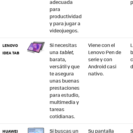
adecuada
p
para
productividad
y para jugar a
videojuegos.
Si necesitas
Viene con el
L
LENOVO
una
tablet
,
Lenovo Pen de
b
IDEA TAB
barata,
serie y con
c
versátil y que
Android casi
d
te asegura
nativo.
unas buenas
prestaciones
para estudio,
multimedia y
tareas
cotidianas.
Si buscas un
Su pantalla
S
HUAWEI