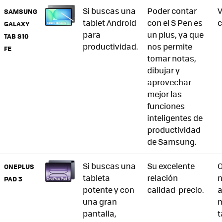
Si buscas una
Poder contar
V
SAMSUNG
tablet Android
con el S Pen es
c
GALAXY
para
un plus, ya que
TAB S10
productividad.
nos permite
FE
tomar notas,
dibujar y
aprovechar
mejor las
funciones
inteligentes de
productividad
de Samsung.
Si buscas una
Su excelente
O
ONEPLUS
tableta
relación
n
PAD 3
potente y con
calidad-precio.
a
una gran
pantalla,
t