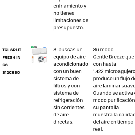
enfriamiento y
no tienes
limitaciones de
presupuesto.
Si buscas un
Su modo
TCL SPLIT
equipo de aire
Gentle Breeze que
FRESH IN
acondicionado
con hasta
C6
con un buen
1.422 microagujer
S12C6S0
sistema de
produce un flujo d
filtros y con
aire laminar suave
sistema de
Cuando se activa 
refrigeración
modo purificación
sin corrientes
su pantalla
de aire
muestra la calida
directas.
del aire en tiempo
real.