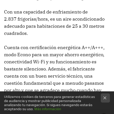
Con una capacidad de enfriamiento de
2.837 frigorías/hora, es un aire acondicionado
adecuado para habitaciones de 25 a 30 metros
cuadrados.
Cuenta con certificación energética A++/A+++,
modo Econo para un mayor ahorro energético,
conectividad Wi-Fi y su funcionamiento es
bastante silencioso. Además, el fabricante
cuenta con un buen servicio técnico, una
cuestión fundamental que a menudo pasamos
por alto y que se agradece mucho cuando hay
Utilizamos cookies de terceros para generar estadísticas
alguna avería.
de audiencia y mostrar publicidad personalizada
analizando tu navegación. Si sigues navegando estarás
aceptando su uso.
Más información