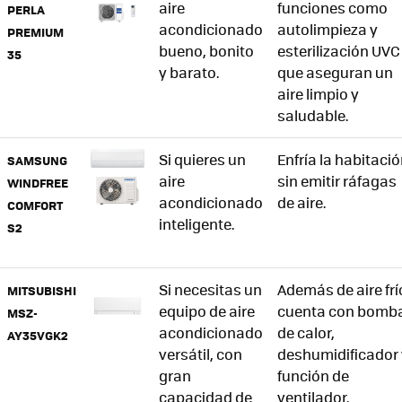
aire
funciones como
PERLA
acondicionado
autolimpieza y
PREMIUM
bueno, bonito
esterilización UVC
35
y barato.
que aseguran un
aire limpio y
saludable.
Si quieres un
Enfría la habitaci
SAMSUNG
aire
sin emitir ráfagas
WINDFREE
acondicionado
de aire.
COMFORT
inteligente.
S2
Si necesitas un
Además de aire frí
MITSUBISHI
equipo de aire
cuenta con bomb
MSZ-
acondicionado
de calor,
AY35VGK2
versátil, con
deshumidificador 
gran
función de
capacidad de
ventilador.