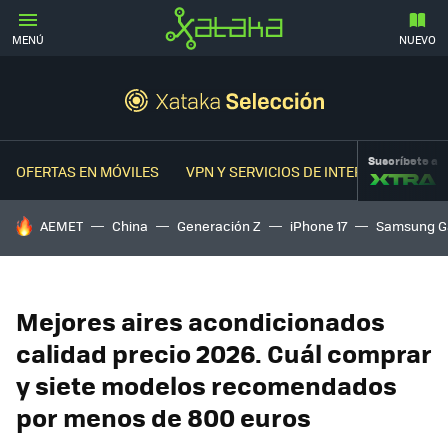
MENÚ
NUEVO
Suscríbete a
OFERTAS EN MÓVILES
VPN Y SERVICIOS DE INTERNET
OFER
HOY SE HABLA DE
AEMET
China
Generación Z
iPhone 17
Samsung G
Mejores aires acondicionados
calidad precio 2026. Cuál comprar
y siete modelos recomendados
por menos de 800 euros