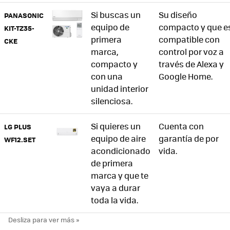
Si buscas un
Su diseño
PANASONIC
equipo de
compacto y que e
KIT-TZ35-
primera
compatible con
CKE
marca,
control por voz a
compacto y
través de Alexa y
con una
Google Home.
unidad interior
silenciosa.
Si quieres un
Cuenta con
LG PLUS
equipo de aire
garantía de por
WF12.SET
acondicionado
vida.
de primera
marca y que te
vaya a durar
toda la vida.