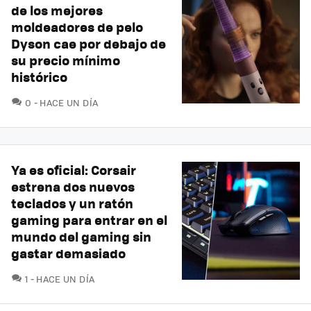
de los mejores
moldeadores de pelo
Dyson cae por debajo de
su precio mínimo
histórico
COMENTARIOS
0
HACE UN DÍA
Ya es oficial: Corsair
estrena dos nuevos
teclados y un ratón
gaming para entrar en el
mundo del gaming sin
gastar demasiado
COMENTARIOS
1
HACE UN DÍA