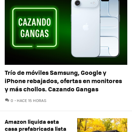
Trío de móviles Samsung, Google y
iPhone rebajados, ofertas en monitores
y más chollos. Cazando Gangas
COMENTARIOS
0
HACE 15 HORAS
Amazon liquida esta
casa prefabricada lista