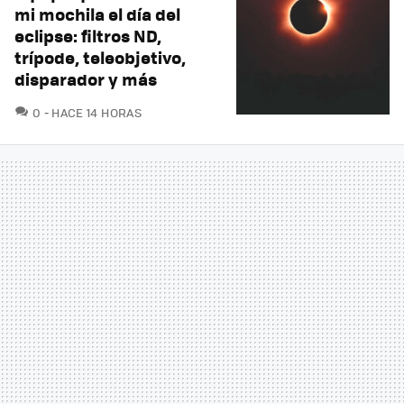
mi mochila el día del
eclipse: filtros ND,
trípode, teleobjetivo,
disparador y más
COMENTARIOS
0
HACE 14 HORAS