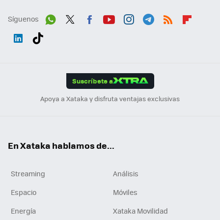
Síguenos
Wh
Twit
Fac
You
Inst
Tele
RSS
Flip
ats
ter
ebo
tub
agr
gra
boa
Link
Tikt
App
ok
e
am
m
rd
edI
ok
Suscríbete a
n
Apoya a Xataka y disfruta ventajas exclusivas
En Xataka hablamos de...
Streaming
Análisis
Espacio
Móviles
Energía
Xataka Movilidad