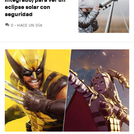
eclipse solar con
seguridad
COMENTARIOS
0
HACE UN DÍA