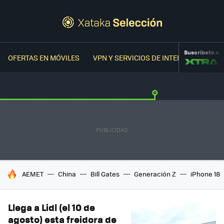
Suscríbete a
OFERTAS EN MÓVILES
VPN Y SERVICIOS DE INTERNET
OFER
HOY SE HABLA DE
AEMET
China
Bill Gates
Generación Z
iPhone 18
Llega a Lidl (el 10 de
agosto) esta freidora de