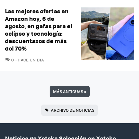
Las mejores ofertas en
Amazon hoy, 6 de
agosto, en gafas para el
eclipse y tecnología:
descuentazos de más
del 70%
COMENTARIOS
0
HACE UN DÍA
MÁS ANTIGUAS
»
ARCHIVO DE NOTICIAS
Noticias de Xataka Selección en Xataka