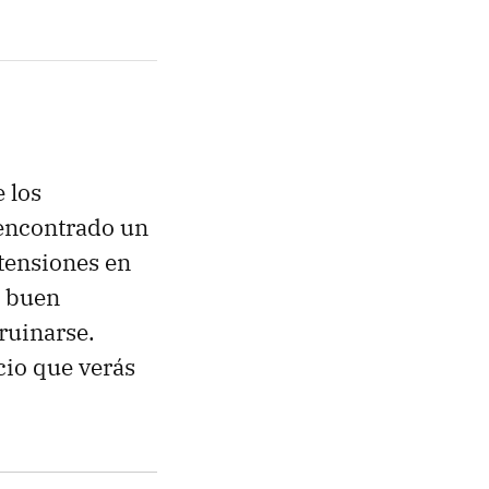
 los
 encontrado un
etensiones en
n buen
rruinarse.
cio que verás