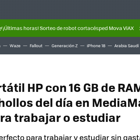
🌿¡Últimas horas! Sorteo de robot cortacésped Mova ViAX
a
Waze
Fallout
Generación Z
iPhone 18
Arabia Saudí
rtátil HP con 16 GB de RA
chollos del día en MediaM
ra trabajar o estudiar
perfecto para trabajar y estudiar sin ga