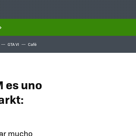
GTA VI
Café
M es uno
arkt:
star mucho