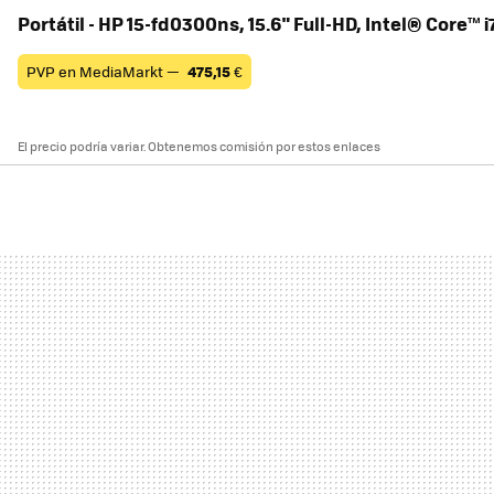
Portátil - HP 15-fd0300ns, 15.6" Full-HD, Intel® Core™ 
PVP en MediaMarkt —
475,15
€
El precio podría variar. Obtenemos comisión por estos enlaces