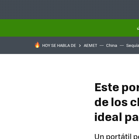
HOY SE HABLA DE
AEMET
China
Sequí
Este po
de los 
ideal pa
Un portátil 