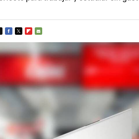
FACEBOOK
TWITTER
FLIPBOARD
E-
MAIL