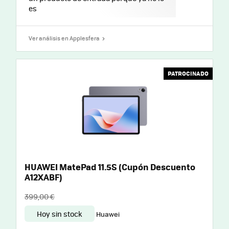
es
Ver análisis en Applesfera
PATROCINADO
HUAWEI MatePad 11.5S (Cupón Descuento
A12XABF)
399,00 €
Hoy sin stock
Huawei