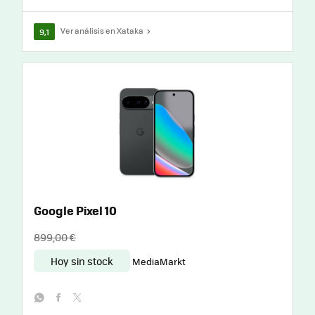
Ver análisis en Xataka
9,1
Google Pixel 10
899,00 €
Hoy sin stock
MediaMarkt
whatsapp
facebook
twitter