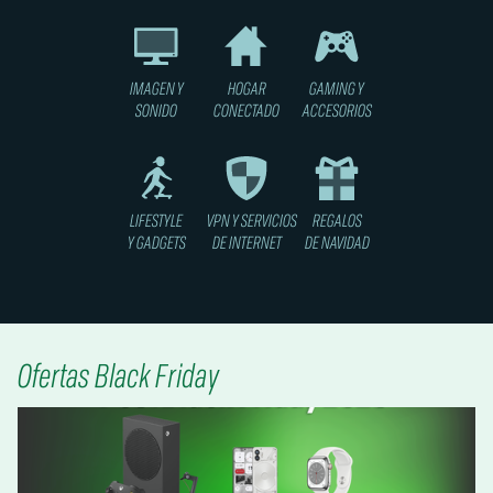
IMAGEN Y
HOGAR
GAMING Y
SONIDO
CONECTADO
ACCESORIOS
LIFESTYLE
VPN Y SERVICIOS
REGALOS
Y GADGETS
DE INTERNET
DE NAVIDAD
Ofertas Black Friday