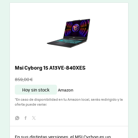
Msi Cyborg 15 A13VE-840XES
859,00 €
Hoy sin stock
Amazon
*
En caso de disponibilidad en tu Amazon local, serás redirigido y la
oferta puede variar.
whatsapp
facebook
twitter
En sus distintas versiones, el MSI Cyrbog es un