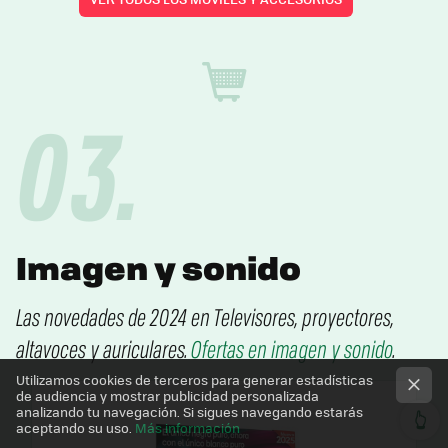
*
03.
Imagen y sonido
Las novedades de 2024 en Televisores, proyectores,
altavoces y auriculares.
Ofertas en imagen y sonido
.
Utilizamos cookies de terceros para generar estadísticas
de audiencia y mostrar publicidad personalizada
analizando tu navegación. Si sigues navegando estarás
👆
aceptando su uso.
Más información