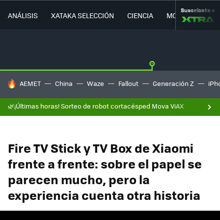
Suscríbete a
ANÁLISIS
XATAKA SELECCIÓN
CIENCIA
MOVILIDAD
HOY SE HABLA DE
AEMET
China
Waze
Fallout
Generación Z
iPh
🌿¡Últimas horas! Sorteo de robot cortacésped Mova ViAX
Fire TV Stick y TV Box de Xiaomi
frente a frente: sobre el papel se
parecen mucho, pero la
experiencia cuenta otra historia