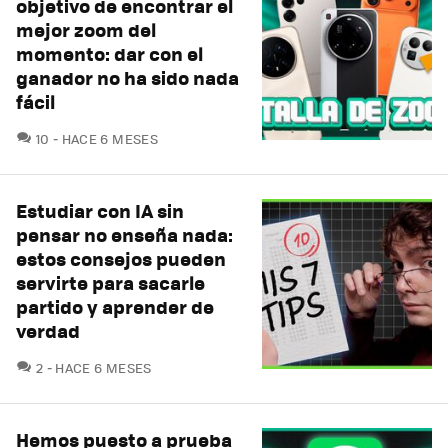
objetivo de encontrar el
mejor zoom del
momento: dar con el
ganador no ha sido nada
fácil
COMENTARIOS
10
HACE 6 MESES
Estudiar con IA sin
pensar no enseña nada:
estos consejos pueden
servirte para sacarle
partido y aprender de
verdad
COMENTARIOS
2
HACE 6 MESES
Hemos puesto a prueba