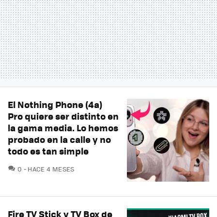
El Nothing Phone (4a)
Pro quiere ser distinto en
la gama media. Lo hemos
probado en la calle y no
todo es tan simple
COMENTARIOS
0
HACE 4 MESES
Fire TV Stick y TV Box de