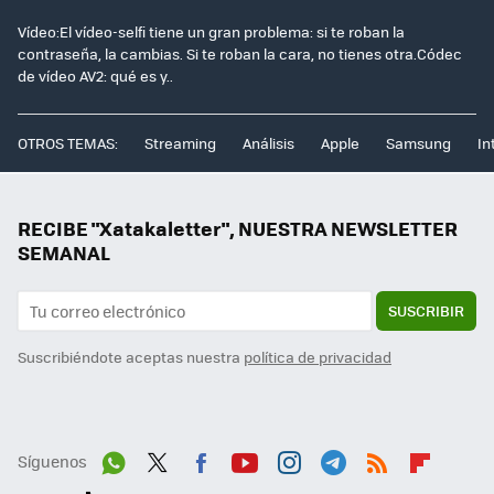
Vídeo:El vídeo-selfi tiene un gran problema: si te roban la
contraseña, la cambias. Si te roban la cara, no tienes otra.Códec
de vídeo AV2: qué es y..
OTROS TEMAS:
Streaming
Análisis
Apple
Samsung
In
RECIBE "Xatakaletter", NUESTRA NEWSLETTER
SEMANAL
SUSCRIBIR
Suscribiéndote aceptas nuestra
política de privacidad
Síguenos
Wh
Twit
Fac
You
Inst
Tele
RSS
Flip