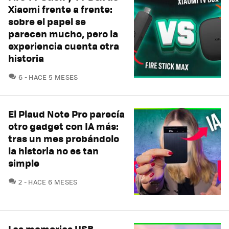
Xiaomi frente a frente:
sobre el papel se
parecen mucho, pero la
experiencia cuenta otra
historia
COMENTARIOS
6
HACE 5 MESES
El Plaud Note Pro parecía
otro gadget con IA más:
tras un mes probándolo
la historia no es tan
simple
COMENTARIOS
2
HACE 6 MESES
Las memorias USB