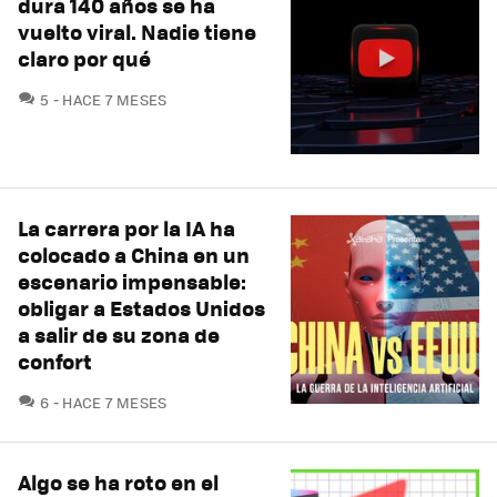
dura 140 años se ha
vuelto viral. Nadie tiene
claro por qué
COMENTARIOS
5
HACE 7 MESES
La carrera por la IA ha
colocado a China en un
escenario impensable:
obligar a Estados Unidos
a salir de su zona de
confort
COMENTARIOS
6
HACE 7 MESES
Algo se ha roto en el