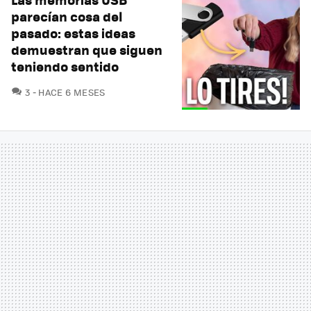
parecían cosa del
pasado: estas ideas
demuestran que siguen
teniendo sentido
COMENTARIOS
3
HACE 6 MESES