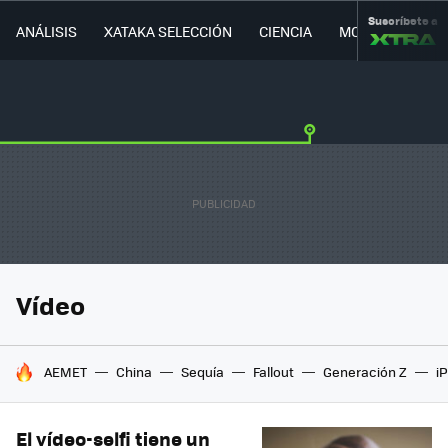
Suscríbete a
ANÁLISIS
XATAKA SELECCIÓN
CIENCIA
MOVILIDAD
Vídeo
HOY SE HABLA DE
AEMET
China
Sequía
Fallout
Generación Z
i
El vídeo-selfi tiene un