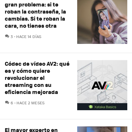
gran problema: si te
roban la contraseña, la
cambias. Si te roban la
cara, no tienes otra
COMENTARIOS
3
HACE 14 DÍAS
Códec de vídeo AV2: qué
es y cómo quiere
revolucionar el
streaming con su
eficiencia mejorada
COMENTARIOS
6
HACE 2 MESES
El mayor experto en