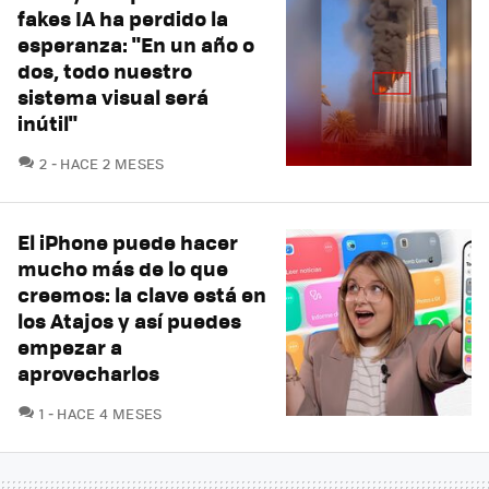
fakes IA ha perdido la
esperanza: "En un año o
dos, todo nuestro
sistema visual será
inútil"
COMENTARIOS
2
HACE 2 MESES
El iPhone puede hacer
mucho más de lo que
creemos: la clave está en
los Atajos y así puedes
empezar a
aprovecharlos
COMENTARIOS
1
HACE 4 MESES