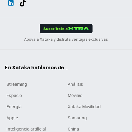
ats
ter
ebo
tub
agr
gra
boa
Link
Tikt
App
ok
e
am
m
rd
edI
ok
Suscríbete a
n
Apoya a Xataka y disfruta ventajas exclusivas
En Xataka hablamos de...
Streaming
Análisis
Espacio
Móviles
Energía
Xataka Movilidad
Apple
Samsung
Inteligencia artificial
China