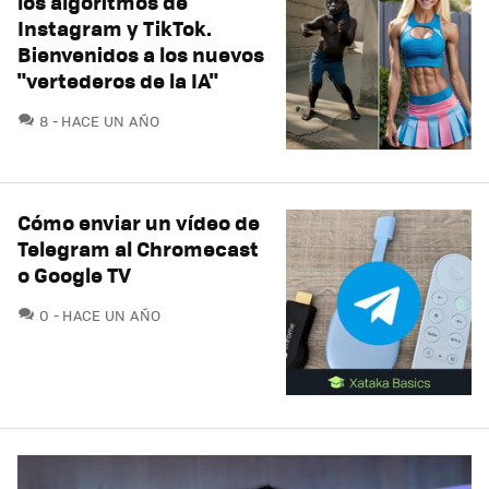
los algoritmos de
Instagram y TikTok.
Bienvenidos a los nuevos
"vertederos de la IA"
COMENTARIOS
8
HACE UN AÑO
Cómo enviar un vídeo de
Telegram al Chromecast
o Google TV
COMENTARIOS
0
HACE UN AÑO