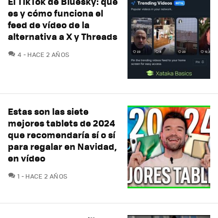
El TikTok de Bluesky: qué
es y cómo funciona el
feed de vídeo de la
alternativa a X y Threads
COMENTARIOS
4
HACE 2 AÑOS
Estas son las siete
mejores tablets de 2024
que recomendaría sí o sí
para regalar en Navidad,
en vídeo
COMENTARIOS
1
HACE 2 AÑOS