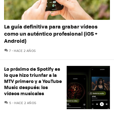
La guía definitiva para grabar vídeos
como un auténtico profesional (iOS +
Android)
COMENTARIOS
7
HACE 2 AÑOS
Lo próximo de Spotify es
lo que hizo triunfar a la
MTV primero y a YouTube
Music después: los
vídeos musicales
COMENTARIOS
5
HACE 2 AÑOS