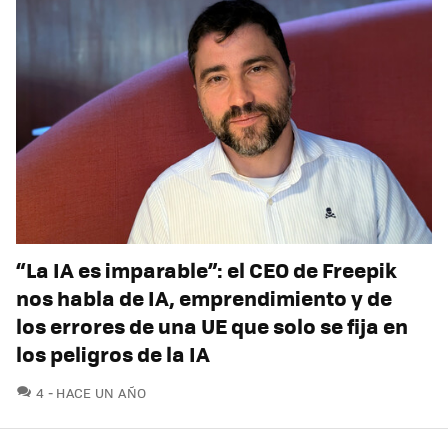
“La IA es imparable”: el CEO de Freepik
nos habla de IA, emprendimiento y de
los errores de una UE que solo se fija en
los peligros de la IA
COMENTARIOS
4
HACE UN AÑO