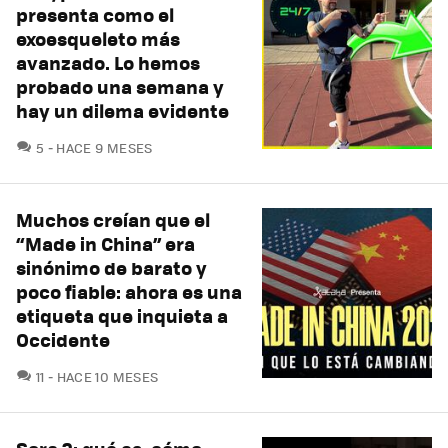
presenta como el
exoesqueleto más
avanzado. Lo hemos
probado una semana y
hay un dilema evidente
COMENTARIOS
5
HACE 9 MESES
Muchos creían que el
“Made in China” era
sinónimo de barato y
poco fiable: ahora es una
etiqueta que inquieta a
Occidente
COMENTARIOS
11
HACE 10 MESES