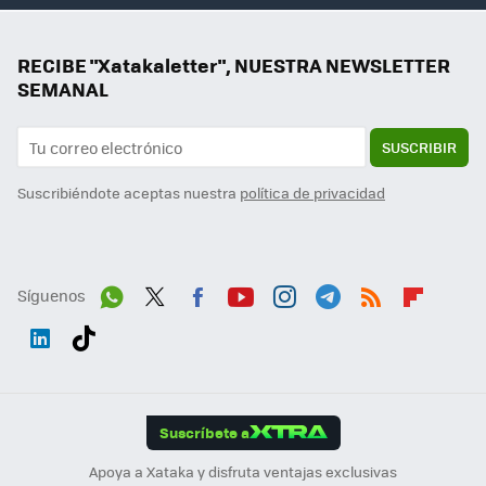
RECIBE "Xatakaletter", NUESTRA NEWSLETTER
SEMANAL
SUSCRIBIR
Suscribiéndote aceptas nuestra
política de privacidad
Síguenos
Wh
Twit
Fac
You
Inst
Tele
RSS
Flip
ats
ter
ebo
tub
agr
gra
boa
Link
Tikt
App
ok
e
am
m
rd
edI
ok
Suscríbete a
n
Apoya a Xataka y disfruta ventajas exclusivas