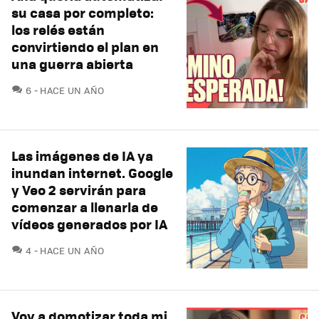
su casa por completo:
los relés están
convirtiendo el plan en
una guerra abierta
COMENTARIOS
6
HACE UN AÑO
Las imágenes de IA ya
inundan internet. Google
y Veo 2 servirán para
comenzar a llenarla de
vídeos generados por IA
COMENTARIOS
4
HACE UN AÑO
Voy a domotizar toda mi