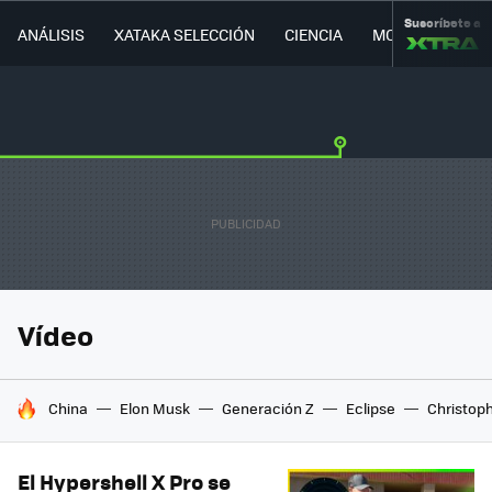
Suscríbete a
ANÁLISIS
XATAKA SELECCIÓN
CIENCIA
MOVILIDAD
Vídeo
HOY SE HABLA DE
China
Elon Musk
Generación Z
Eclipse
Christop
El Hypershell X Pro se