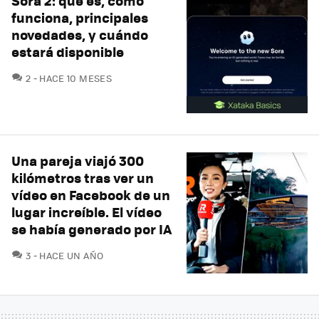
Sora 2: qué es, cómo
funciona, principales
novedades, y cuándo
estará disponible
COMENTARIOS
2
HACE 10 MESES
Una pareja viajó 300
kilómetros tras ver un
vídeo en Facebook de un
lugar increíble. El vídeo
se había generado por IA
COMENTARIOS
3
HACE UN AÑO