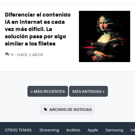
Diferenciar el contenido
IA en Internet es cada
vez más difícil. La
solución pasa por algo
similar a los filetes
COMENTARIOS
0
HACE 2 AÑOS
«
MÁS RECIENTES
MÁS ANTIGUAS
»
ARCHIVO DE NOTICIAS
OTROS TEMAS:
Streaming
Análisis
Apple
Samsung
In