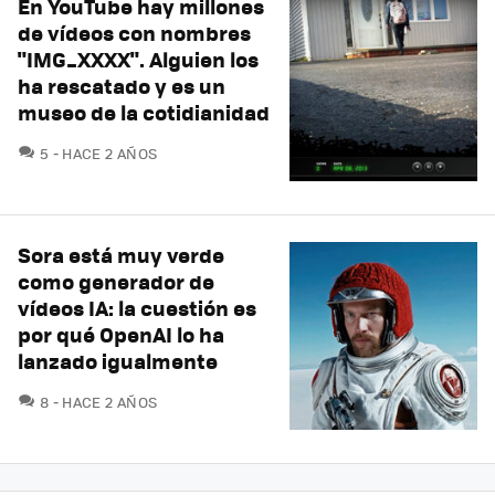
En YouTube hay millones
de vídeos con nombres
"IMG_XXXX". Alguien los
ha rescatado y es un
museo de la cotidianidad
COMENTARIOS
5
HACE 2 AÑOS
Sora está muy verde
como generador de
vídeos IA: la cuestión es
por qué OpenAI lo ha
lanzado igualmente
COMENTARIOS
8
HACE 2 AÑOS