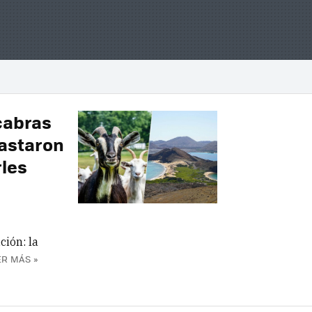
cabras
bastaron
rles
ción: la
ER MÁS »