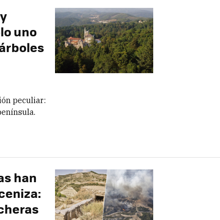
ay
lo uno
árboles
ón peculiar:
península.
as han
ceniza:
ncheras