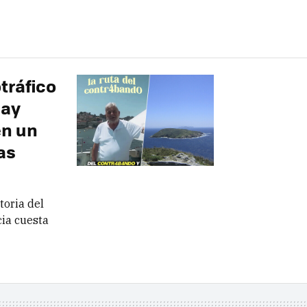
tráfico
Hay
en un
as
toria del
cia cuesta