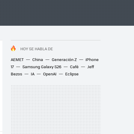
HOY SE HABLA DE
AEMET
China
Generación Z
iPhone
17
Samsung Galaxy S26
Café
Jeff
Bezos
IA
OpenAI
Eclipse