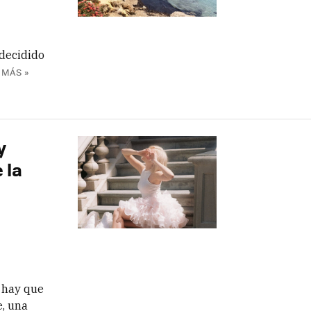
 decidido
 MÁS »
y
 la
: hay que
, una