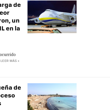
arga de
peor
ron, un
L en la
 ocurrido
LEER MÁS »
ueña de
oceso
s