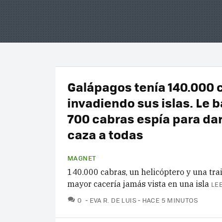
Galápagos tenía 140.000 
invadiendo sus islas. Le 
700 cabras espía para da
caza a todas
MAGNET
140.000 cabras, un helicóptero y una trai
mayor cacería jamás vista en una isla
LE
COMENTARIOS
0
EVA R. DE LUIS
HACE 5 MINUTOS