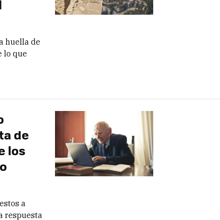
l
a huella de
e lo que
o
lta de
e los
do
estos a
na respuesta