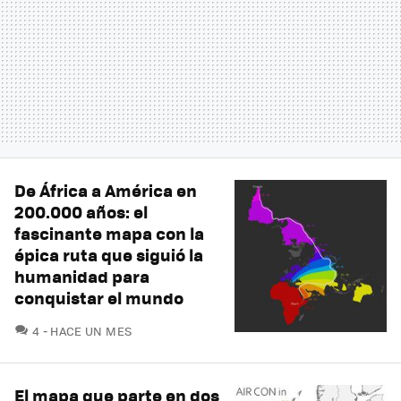
De África a América en
200.000 años: el
fascinante mapa con la
épica ruta que siguió la
humanidad para
conquistar el mundo
COMENTARIOS
4
HACE UN MES
El mapa que parte en dos