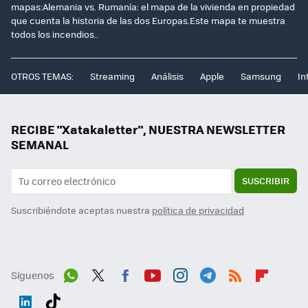
mapas:Alemania vs. Rumanía: el mapa de la vivienda en propiedad
que cuenta la historia de las dos Europas.Este mapa te muestra
todos los incendios..
OTROS TEMAS:
Streaming
Análisis
Apple
Samsung
In
RECIBE "Xatakaletter", NUESTRA NEWSLETTER
SEMANAL
SUSCRIBIR
Suscribiéndote aceptas nuestra
política de privacidad
Síguenos
Wh
Twit
Fac
You
Inst
Tele
RSS
Flip