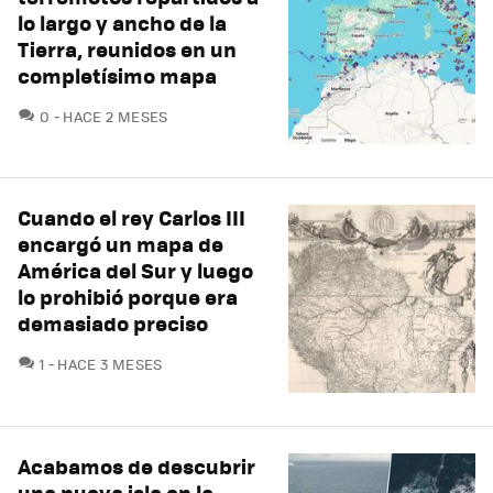
lo largo y ancho de la
Tierra, reunidos en un
completísimo mapa
COMENTARIOS
0
HACE 2 MESES
Cuando el rey Carlos III
encargó un mapa de
América del Sur y luego
lo prohibió porque era
demasiado preciso
COMENTARIOS
1
HACE 3 MESES
Acabamos de descubrir
una nueva isla en la