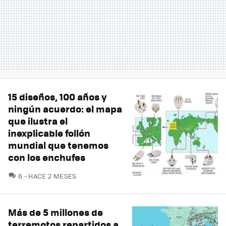
15 diseños, 100 años y
ningún acuerdo: el mapa
que ilustra el
inexplicable follón
mundial que tenemos
con los enchufes
COMENTARIOS
6
HACE 2 MESES
Más de 5 millones de
terremotos repartidos a