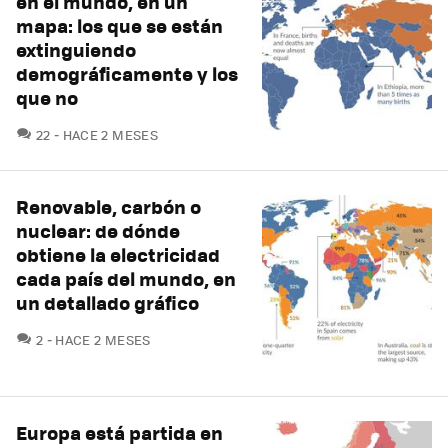
en el mundo, en un
mapa: los que se están
extinguiendo
demográficamente y los
que no
COMENTARIOS
22
HACE 2 MESES
Renovable, carbón o
nuclear: de dónde
obtiene la electricidad
cada país del mundo, en
un detallado gráfico
COMENTARIOS
2
HACE 2 MESES
Europa está partida en