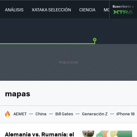
Suscríbete a
ANÁLISIS
XATAKA SELECCIÓN
CIENCIA
MOVILIDAD
mapas
HOY SE HABLA DE
AEMET
China
Bill Gates
Generación Z
iPhone 18
Alemania vs. Rumanía: el