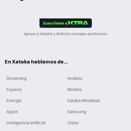
ats
ter
ebo
tub
agr
gra
boa
Link
Tikt
App
ok
e
am
m
rd
edI
ok
Suscríbete a
n
Apoya a Xataka y disfruta ventajas exclusivas
En Xataka hablamos de...
Streaming
Análisis
Espacio
Móviles
Energía
Xataka Movilidad
Apple
Samsung
Inteligencia artificial
China