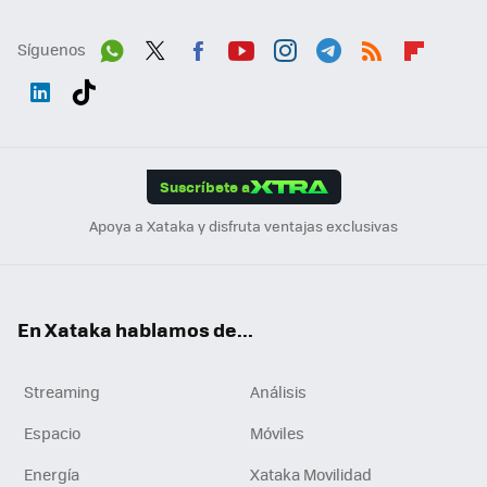
Síguenos
Wh
Twit
Fac
You
Inst
Tele
RSS
Flip
ats
ter
ebo
tub
agr
gra
boa
Link
Tikt
App
ok
e
am
m
rd
edI
ok
Suscríbete a
n
Apoya a Xataka y disfruta ventajas exclusivas
En Xataka hablamos de...
Streaming
Análisis
Espacio
Móviles
Energía
Xataka Movilidad