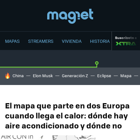
Suscríbete a
MAPAS
STREAMERS
VIVIENDA
HISTORIA
HOY SE HABLA DE
China
Elon Musk
Generación Z
Eclipse
Mapa
El mapa que parte en dos Europa
cuando llega el calor: dónde hay
aire acondicionado y dónde no