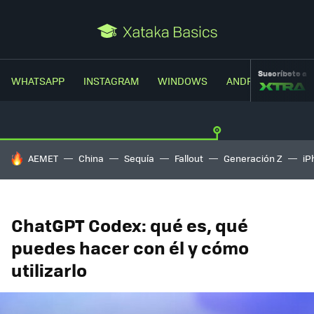
Suscríbete a
WHATSAPP
INSTAGRAM
WINDOWS
ANDROID
TRUC
HOY SE HABLA DE
AEMET
China
Sequía
Fallout
Generación Z
iP
ChatGPT Codex: qué es, qué
puedes hacer con él y cómo
utilizarlo