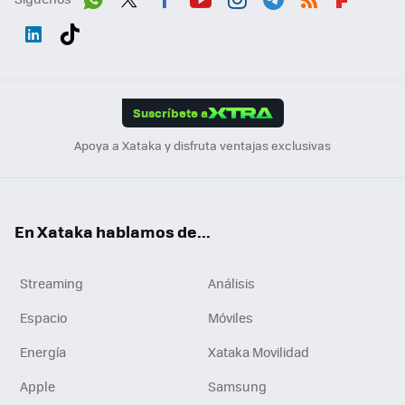
Wh
Twit
Fac
You
Inst
Tele
RSS
Flip
ats
ter
ebo
tub
agr
gra
boa
Link
Tikt
App
ok
e
am
m
rd
edI
ok
Suscríbete a
n
Apoya a Xataka y disfruta ventajas exclusivas
En Xataka hablamos de...
Streaming
Análisis
Espacio
Móviles
Energía
Xataka Movilidad
Apple
Samsung