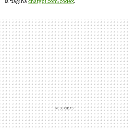
la página
chatgpt.com/codex
.