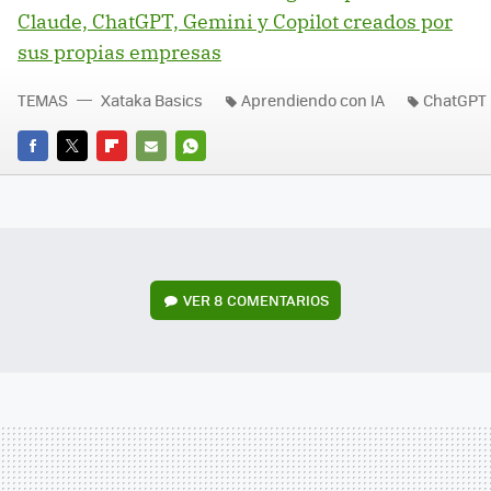
Claude, ChatGPT, Gemini y Copilot creados por
sus propias empresas
TEMAS
Xataka Basics
Aprendiendo con IA
ChatGPT
FACEBOOK
TWITTER
FLIPBOARD
E-
WHATSAPP
MAIL
VER
8 COMENTARIOS