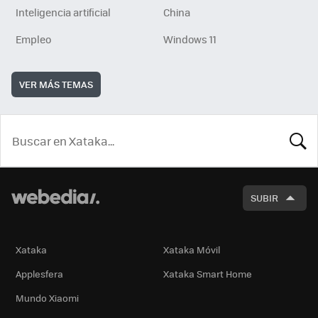
Inteligencia artificial
China
Empleo
Windows 11
VER MÁS TEMAS
BUSCA
SUBIR
Xataka
Xataka Móvil
Applesfera
Xataka Smart Home
Mundo Xiaomi