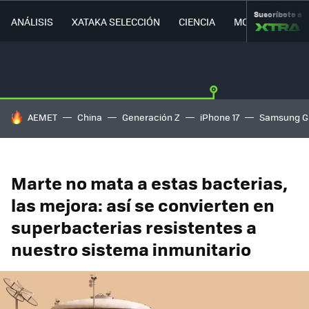
Suscríbete a
ANÁLISIS
XATAKA SELECCIÓN
CIENCIA
MOVILIDAD
HOY SE HABLA DE
AEMET
China
Generación Z
iPhone 17
Samsung G
Marte no mata a estas bacterias,
las mejora: así se convierten en
superbacterias resistentes a
nuestro sistema inmunitario