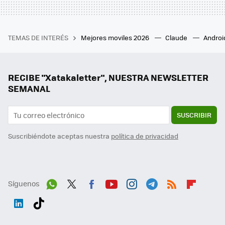
TEMAS DE INTERÉS
Mejores moviles 2026
Claude
Androi
RECIBE "Xatakaletter", NUESTRA NEWSLETTER
SEMANAL
SUSCRIBIR
Suscribiéndote aceptas nuestra
política de privacidad
Síguenos
Wh
Twit
Fac
You
Inst
Tele
RSS
Flip
ats
ter
ebo
tub
agr
gra
boa
Link
Tikt