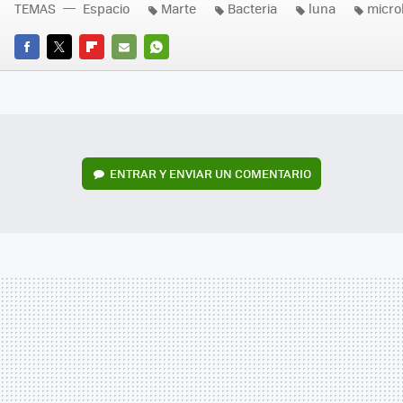
TEMAS
Espacio
Marte
Bacteria
luna
micro
FACEBOOK
TWITTER
FLIPBOARD
E-
WHATSAPP
MAIL
ENTRAR Y ENVIAR UN COMENTARIO