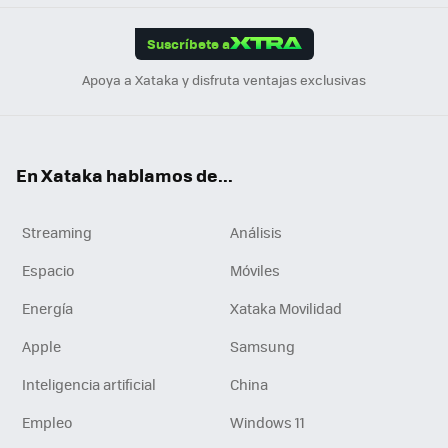
App
ok
e
am
m
rd
edI
ok
Suscríbete a
n
Apoya a Xataka y disfruta ventajas exclusivas
En Xataka hablamos de...
Streaming
Análisis
Espacio
Móviles
Energía
Xataka Movilidad
Apple
Samsung
Inteligencia artificial
China
Empleo
Windows 11