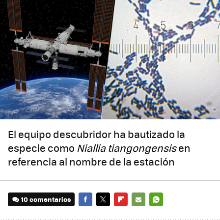
El equipo descubridor ha bautizado la
especie como
Niallia tiangongensis
en
referencia al nombre de la estación
10 comentarios
FACEBOOK
TWITTER
FLIPBOARD
E-
WHATSAPP