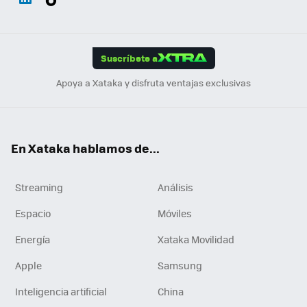
ats
ter
ebo
tub
agr
gra
boa
Link
Tikt
App
ok
e
am
m
rd
edI
ok
Suscríbete a
n
Apoya a Xataka y disfruta ventajas exclusivas
En Xataka hablamos de...
Streaming
Análisis
Espacio
Móviles
Energía
Xataka Movilidad
Apple
Samsung
Inteligencia artificial
China