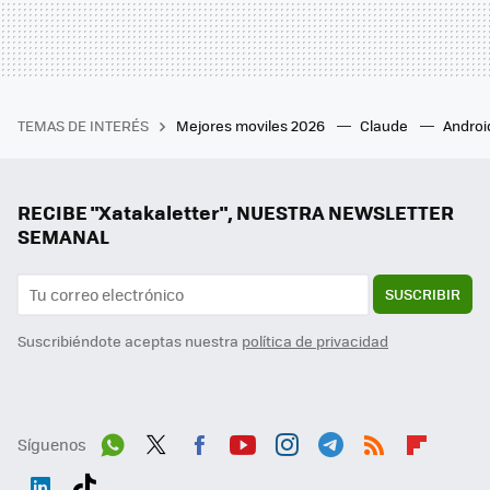
TEMAS DE INTERÉS
Mejores moviles 2026
Claude
Androi
RECIBE "Xatakaletter", NUESTRA NEWSLETTER
SEMANAL
SUSCRIBIR
Suscribiéndote aceptas nuestra
política de privacidad
Síguenos
Wh
Twit
Fac
You
Inst
Tele
RSS
Flip