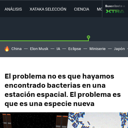
Suscríbete a
ANÁLISIS
XATAKA SELECCIÓN
CIENCIA
MOVILIDAD
HOY SE HABLA DE
China
Elon Musk
IA
Eclipse
Miniserie
Japón
El problema no es que hayamos
encontrado bacterias en una
estación espacial. El problema es
que es una especie nueva