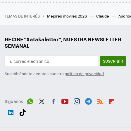
TEMAS DE INTERÉS
Mejores moviles 2026
Claude
Androi
RECIBE "Xatakaletter", NUESTRA NEWSLETTER
SEMANAL
SUSCRIBIR
Suscribiéndote aceptas nuestra
política de privacidad
Síguenos
Wh
Twit
Fac
You
Inst
Tele
RSS
Flip
ats
ter
ebo
tub
agr
gra
boa
Link
Tikt
App
ok
e
am
m
rd
edI
ok