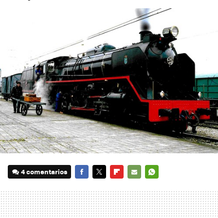
4 comentarios
FACEBOOK
TWITTER
FLIPBOARD
E-
WHATSAPP
MAIL