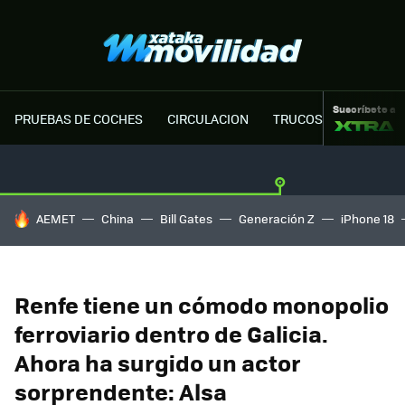
Suscríbete a
PRUEBAS DE COCHES
CIRCULACION
TRUCOS MOTOR
HOY SE HABLA DE
AEMET
China
Bill Gates
Generación Z
iPhone 18
Renfe tiene un cómodo monopolio
ferroviario dentro de Galicia.
Ahora ha surgido un actor
sorprendente: Alsa