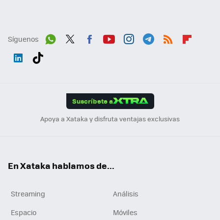
Síguenos
Wh
Twit
Fac
You
Inst
Tele
RSS
Flip
ats
ter
ebo
tub
agr
gra
boa
Link
Tikt
App
ok
e
am
m
rd
edI
ok
Suscríbete a
n
Apoya a Xataka y disfruta ventajas exclusivas
En Xataka hablamos de...
Streaming
Análisis
Espacio
Móviles