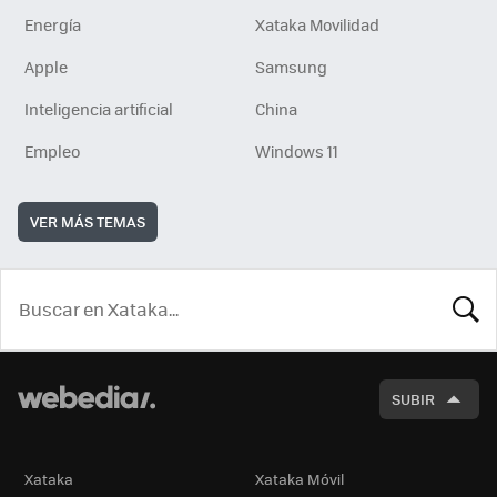
Energía
Xataka Movilidad
Apple
Samsung
Inteligencia artificial
China
Empleo
Windows 11
VER MÁS TEMAS
BUSCA
SUBIR
Xataka
Xataka Móvil