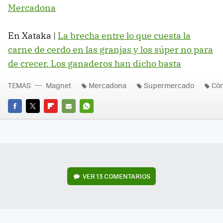
Mercadona
En Xataka |
La brecha entre lo que cuesta la
carne de cerdo en las granjas y los súper no para
de crecer. Los ganaderos han dicho basta
TEMAS
Magnet
Mercadona
Supermercado
Cóm
FACEBOOK
TWITTER
FLIPBOARD
E-
WHATSAPP
MAIL
VER
13 COMENTARIOS