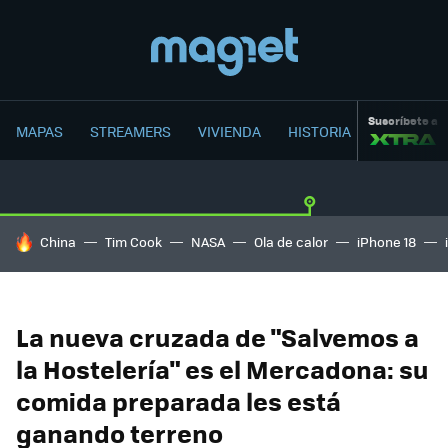
Suscríbete a
MAPAS
STREAMERS
VIVIENDA
HISTORIA
HOY SE HABLA DE
China
Tim Cook
NASA
Ola de calor
iPhone 18
La nueva cruzada de "Salvemos a
la Hostelería" es el Mercadona: su
comida preparada les está
ganando terreno