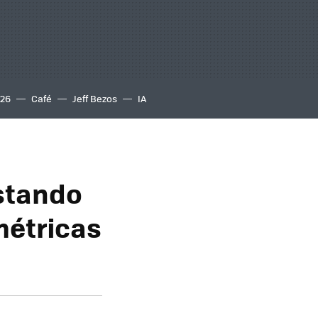
S26
Café
Jeff Bezos
IA
stando
 métricas