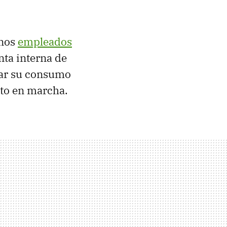
unos
empleados
nta interna de
flar su consumo
to en marcha.