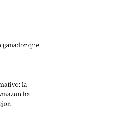
n ganador que
mativo: la
 Amazon ha
jor.