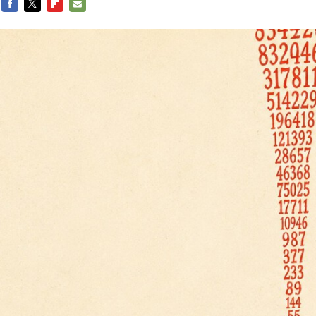
FACEBOOK
TWITTER
FLIPBOARD
E-
MAIL