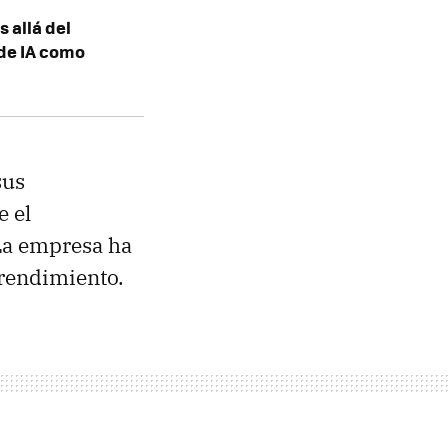
s allá del
 de IA como
sus
e el
La empresa ha
 rendimiento.