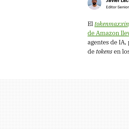
Editor Senior
El
tokenmaxxin
de Amazon ll
agentes de IA,
de
tokens
en lo