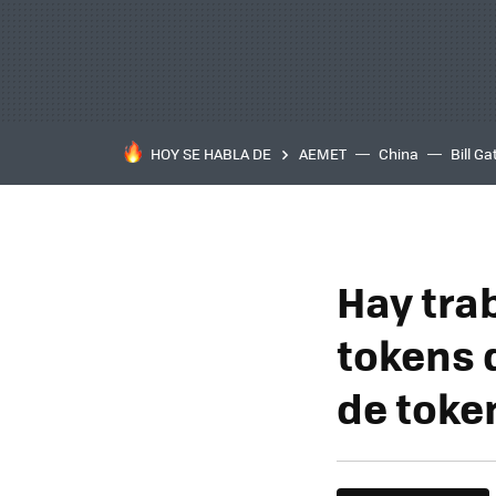
HOY SE HABLA DE
AEMET
China
Bill Ga
Hay tra
tokens d
de toke