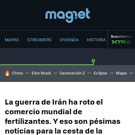
Suscríbete a
MAPAS
STREAMERS
VIVIENDA
HISTORIA
HOY SE HABLA DE
China
Elon Musk
Generación Z
Eclipse
Mapa
La guerra de Irán ha roto el
comercio mundial de
fertilizantes. Y eso son pésimas
noticias para la cesta de la