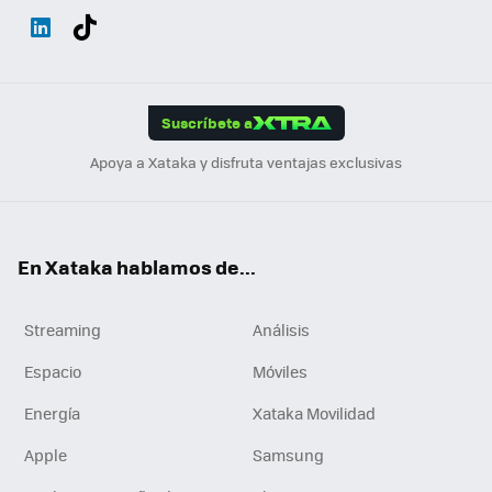
Wh
Twit
Fac
You
Inst
Tele
RSS
Flip
ats
ter
ebo
tub
agr
gra
boa
Link
Tikt
App
ok
e
am
m
rd
edI
ok
Suscríbete a
n
Apoya a Xataka y disfruta ventajas exclusivas
En Xataka hablamos de...
Streaming
Análisis
Espacio
Móviles
Energía
Xataka Movilidad
Apple
Samsung