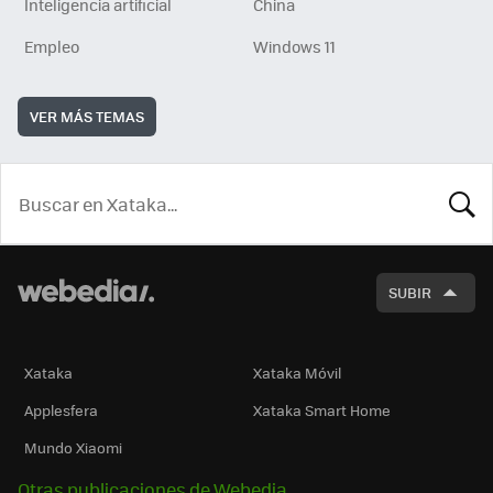
Inteligencia artificial
China
Empleo
Windows 11
VER MÁS TEMAS
BUSCA
SUBIR
Xataka
Xataka Móvil
Applesfera
Xataka Smart Home
Mundo Xiaomi
Otras publicaciones de Webedia