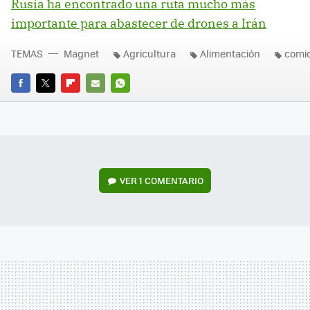
Rusia ha encontrado una ruta mucho más
importante para abastecer de drones a Irán
TEMAS
Magnet
Agricultura
Alimentación
comi
FACEBOOK
TWITTER
FLIPBOARD
E-
WHATSAPP
MAIL
VER
1 COMENTARIO