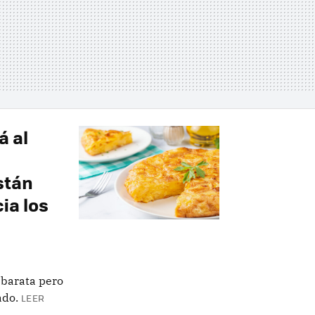
á al
stán
ia los
 barata pero
ado.
LEER