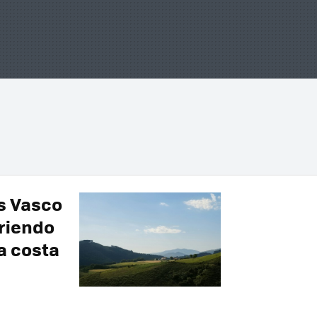
ís Vasco
friendo
a costa