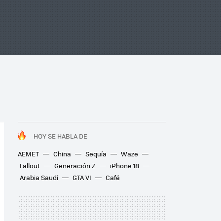
HOY SE HABLA DE
AEMET
China
Sequía
Waze
Fallout
Generación Z
iPhone 18
Arabia Saudí
GTA VI
Café