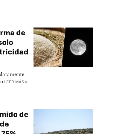
orma de
solo
tricidad
 claramente
do
LEER MÁS »
umido de
 de
l 75%