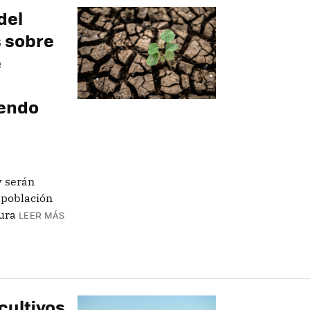
del
 sobre
e
iendo
y serán
 población
ura
LEER MÁS
cultivos