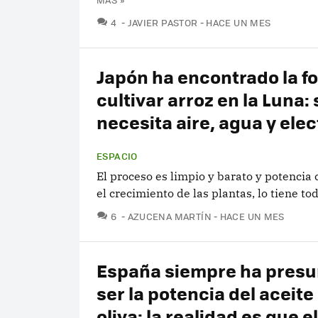
COMENTARIOS
4
JAVIER PASTOR
HACE UN MES
Japón ha encontrado la f
cultivar arroz en la Luna: 
necesita aire, agua y elec
ESPACIO
El proceso es limpio y barato y potencia
el crecimiento de las plantas, lo tiene to
COMENTARIOS
6
AZUCENA MARTÍN
HACE UN MES
España siempre ha pres
ser la potencia del aceite
oliva: la realidad es que e