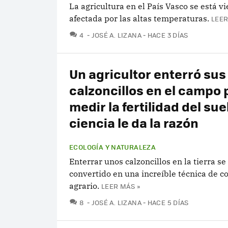
La agricultura en el País Vasco se está v
afectada por las altas temperaturas.
LEER
COMENTARIOS
4
JOSÉ A. LIZANA
HACE 3 DÍAS
Un agricultor enterró sus
calzoncillos en el campo 
medir la fertilidad del suel
ciencia le da la razón
ECOLOGÍA Y NATURALEZA
Enterrar unos calzoncillos en la tierra se
convertido en una increíble técnica de co
agrario.
LEER MÁS »
COMENTARIOS
8
JOSÉ A. LIZANA
HACE 5 DÍAS