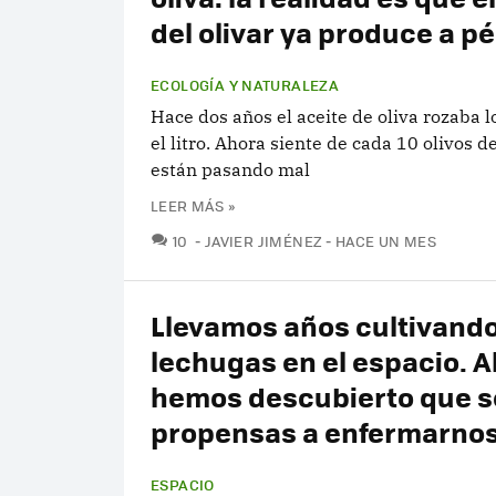
del olivar ya produce a p
ECOLOGÍA Y NATURALEZA
Hace dos años el aceite de oliva rozaba l
el litro. Ahora siente de cada 10 olivos d
están pasando mal
LEER MÁS »
COMENTARIOS
10
JAVIER JIMÉNEZ
HACE UN MES
Llevamos años cultivand
lechugas en el espacio. 
hemos descubierto que 
propensas a enfermarno
ESPACIO