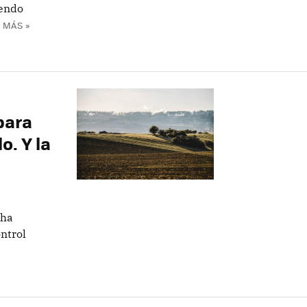
iendo
 MÁS »
para
o. Y la
 ha
ntrol