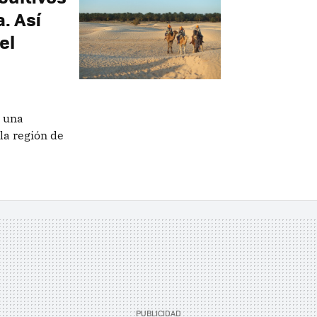
. Así
el
r una
la región de