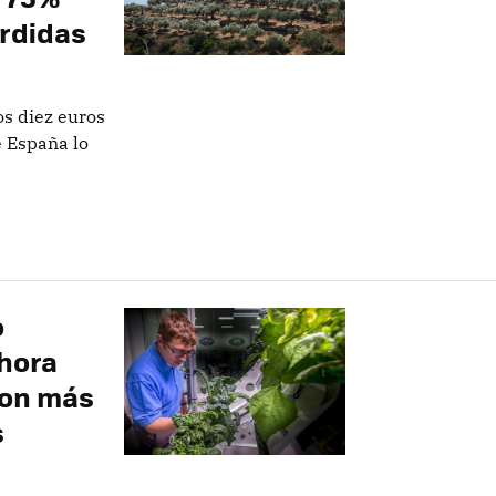
érdidas
os diez euros
e España lo
o
Ahora
son más
s