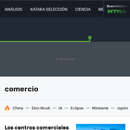
Suscríbete a
ANÁLISIS
XATAKA SELECCIÓN
CIENCIA
MOVILIDAD
comercio
HOY SE HABLA DE
China
Elon Musk
IA
Eclipse
Miniserie
Japón
Los centros comerciales