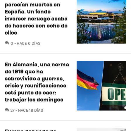
parecían muertos en
España. Un fondo
inversor noruego acaba
de hacerse con ocho de
ellos
COMENTARIOS
0
HACE 6 DÍAS
En Alemania, una norma
de 1919 que ha
sobrevivido a guerras,
crisis y reunificaciones
está punto de caer:
trabajar los domingos
COMENTARIOS
27
HACE 18 DÍAS