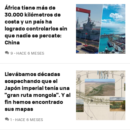
África tiene más de
30.000 kilómetros de
costa y un país ha
logrado controlarlos sin
que nadie se percate:
China
COMENTARIOS
9
HACE 6 MESES
Llevábamos décadas
sospechando que el
Japón imperial tenía una
"gran ruta mongola". Y al
fin hemos encontrado
sus mapas
COMENTARIOS
1
HACE 6 MESES