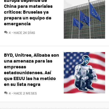
Europa depende de
China para materiales
críticos: Bruselas ya
prepara un equipo de
emergencia
COMENTARIOS
4
HACE 24 DÍAS
BYD, Unitree, Alibaba son
una amenaza para las
empresas
estadounidenses. Así
que EEUU las ha metido
en su lista negra
COMENTARIOS
4
HACE 2 MESES