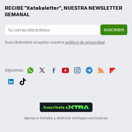
RECIBE "Xatakaletter", NUESTRA NEWSLETTER
SEMANAL
SUSCRIBIR
Suscribiéndote aceptas nuestra
política de privacidad
Síguenos
Wh
Twit
Fac
You
Inst
Tele
RSS
Flip
ats
ter
ebo
tub
agr
gra
boa
Link
Tikt
App
ok
e
am
m
rd
edI
ok
Suscríbete a
n
Apoya a Xataka y disfruta ventajas exclusivas