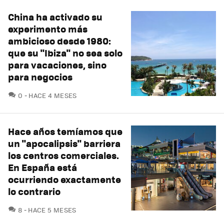
China ha activado su
experimento más
ambicioso desde 1980:
que su "Ibiza" no sea solo
para vacaciones, sino
para negocios
COMENTARIOS
0
HACE 4 MESES
Hace años temíamos que
un "apocalipsis" barriera
los centros comerciales.
En España está
ocurriendo exactamente
lo contrario
COMENTARIOS
8
HACE 5 MESES