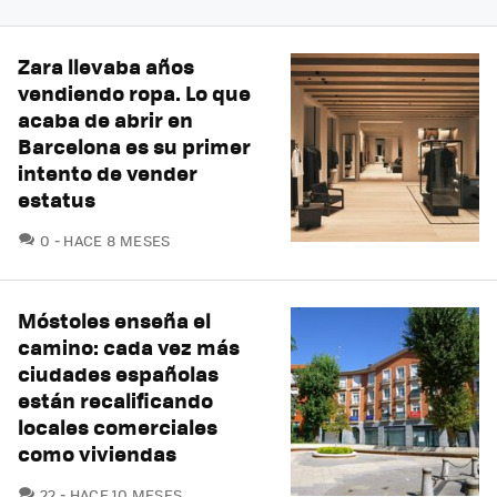
Zara llevaba años
vendiendo ropa. Lo que
acaba de abrir en
Barcelona es su primer
intento de vender
estatus
COMENTARIOS
0
HACE 8 MESES
Móstoles enseña el
camino: cada vez más
ciudades españolas
están recalificando
locales comerciales
como viviendas
COMENTARIOS
22
HACE 10 MESES