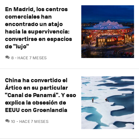
En Madrid, los centros
comerciales han
encontrado un atajo
hacia la supervivencia:
convertirse en espacios
de "lujo"
COMENTARIOS
8
HACE 7 MESES
China ha convertido el
Ártico en su particular
"Canal de Panamá". Y eso
explica la obsesión de
EEUU con Groenlandia
COMENTARIOS
10
HACE 7 MESES