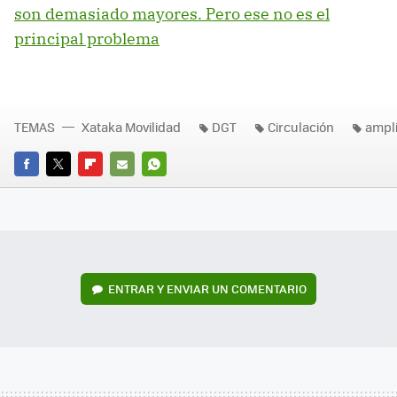
son demasiado mayores. Pero ese no es el
principal problema
TEMAS
Xataka Movilidad
DGT
Circulación
ampli
FACEBOOK
TWITTER
FLIPBOARD
E-
WHATSAPP
MAIL
ENTRAR Y ENVIAR UN COMENTARIO