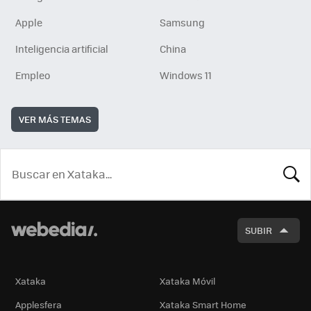
Apple
Samsung
Inteligencia artificial
China
Empleo
Windows 11
VER MÁS TEMAS
BUSCA
SUBIR
Xataka
Xataka Móvil
Applesfera
Xataka Smart Home