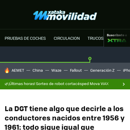
Suscríbete a
PRUEBAS DE COCHES
CIRCULACION
TRUCOS MOTOR
HOY SE HABLA DE
AEMET
China
Waze
Fallout
Generación Z
iPh
🌿¡Últimas horas! Sorteo de robot cortacésped Mova ViAX
La DGT tiene algo que decirle a los
conductores nacidos entre 1956 y
1961: todo sigue igual que