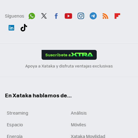
Síguenos
Wh
Twit
Fac
You
Inst
Tele
RSS
Flip
ats
ter
ebo
tub
agr
gra
boa
Link
Tikt
App
ok
e
am
m
rd
edI
ok
Suscríbete a
n
Apoya a Xataka y disfruta ventajas exclusivas
En Xataka hablamos de...
Streaming
Análisis
Espacio
Móviles
Energía
Xataka Movilidad