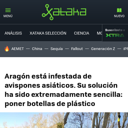
MENÚ
NUEVO
Suscríbete a
ANÁLISIS
XATAKA SELECCIÓN
CIENCIA
MOVILIDAD
HOY SE HABLA DE
AEMET
China
Sequía
Fallout
Generación Z
iP
Aragón está infestada de
avispones asiáticos. Su solución
ha sido extremadamente sencilla:
poner botellas de plástico