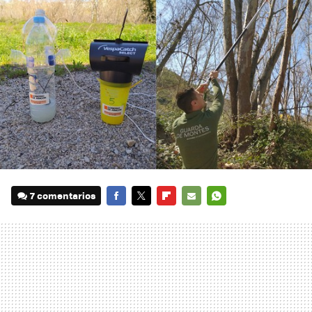
7 comentarios
FACEBOOK
TWITTER
FLIPBOARD
E-
WHATSAPP
MAIL