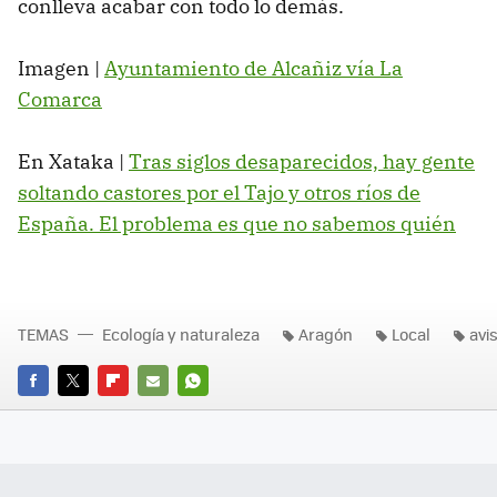
conlleva acabar con todo lo demás.
Imagen |
Ayuntamiento de Alcañiz vía La
Comarca
En Xataka |
Tras siglos desaparecidos, hay gente
soltando castores por el Tajo y otros ríos de
España. El problema es que no sabemos quién
TEMAS
Ecología y naturaleza
Aragón
Local
avi
FACEBOOK
TWITTER
FLIPBOARD
E-
WHATSAPP
MAIL