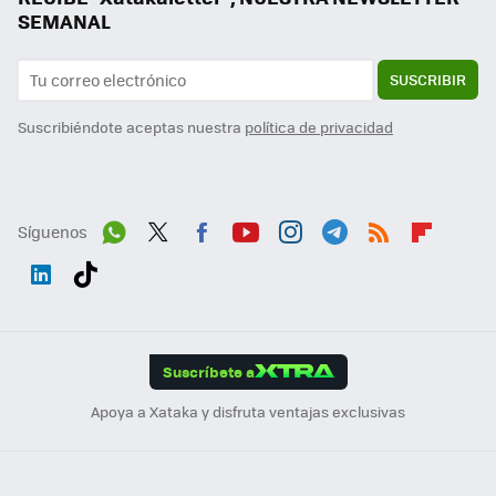
SEMANAL
SUSCRIBIR
Suscribiéndote aceptas nuestra
política de privacidad
Síguenos
Wh
Twit
Fac
You
Inst
Tele
RSS
Flip
ats
ter
ebo
tub
agr
gra
boa
Link
Tikt
App
ok
e
am
m
rd
edI
ok
Suscríbete a
n
Apoya a Xataka y disfruta ventajas exclusivas