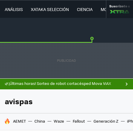
Suscríbete a
ANÁLISIS
XATAKA SELECCIÓN
CIENCIA
MOVILIDAD
🌿¡Últimas horas! Sorteo de robot cortacésped Mova ViAX
avispas
HOY SE HABLA DE
AEMET
China
Waze
Fallout
Generación Z
iPh