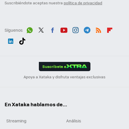
Suscribiéndote aceptas nuestra
política de privacidad
Síguenos
Wh
Twit
Fac
You
Inst
Tele
RSS
Flip
ats
ter
ebo
tub
agr
gra
boa
Link
Tikt
App
ok
e
am
m
rd
edI
ok
Suscríbete a
n
Apoya a Xataka y disfruta ventajas exclusivas
En Xataka hablamos de...
Streaming
Análisis