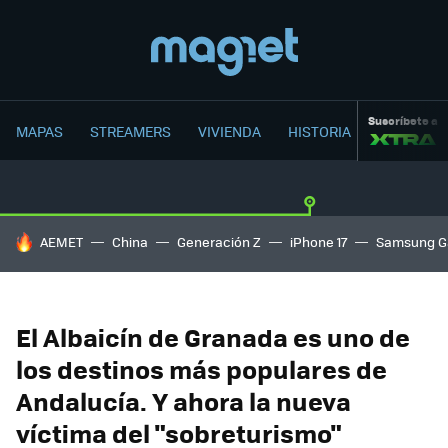
Suscríbete a
MAPAS
STREAMERS
VIVIENDA
HISTORIA
HOY SE HABLA DE
AEMET
China
Generación Z
iPhone 17
Samsung G
El Albaicín de Granada es uno de
los destinos más populares de
Andalucía. Y ahora la nueva
víctima del "sobreturismo"