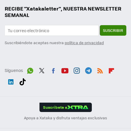
RECIBE "Xatakaletter", NUESTRA NEWSLETTER
SEMANAL
SUSCRIBIR
Suscribiéndote aceptas nuestra
política de privacidad
Síguenos
Wh
Twit
Fac
You
Inst
Tele
RSS
Flip
ats
ter
ebo
tub
agr
gra
boa
Link
Tikt
App
ok
e
am
m
rd
edI
ok
Suscríbete a
n
Apoya a Xataka y disfruta ventajas exclusivas