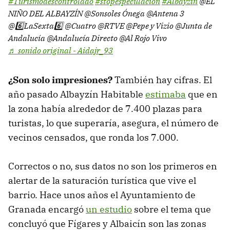
#Turismodescontrolado
#stopespeculación
#Albayzin
@EL
NIÑO DEL ALBAYZÍN @Sonsoles Ónega @Antena 3
@6️⃣LaSexta6️⃣ @Cuatro @RTVE @Pepe y Vizio @Junta de
Andalucía @Andalucía Directo @Al Rojo Vivo
♬ sonido original - Aidajr_93
¿Son solo impresiones?
También hay cifras. El
año pasado Albayzín Habitable
estimaba
que en
la zona había alrededor de 7.400 plazas para
turistas, lo que superaría, asegura, el número de
vecinos censados, que ronda los 7.000.
Correctos o no, sus datos no son los primeros en
alertar de la saturación turística que vive el
barrio. Hace unos años el Ayuntamiento de
Granada encargó
un estudio
sobre el tema que
concluyó que Fígares y Albaicín son las zonas