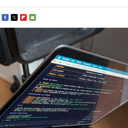
FACEBOOK
TWITTER
FLIPBOARD
E-
MAIL