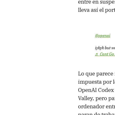
entre en suspe
lleva así el po
@openai
iykyk but w
♬ Cant Go 
Lo que parece 
impuesta por 
OpenAI Codex s
Valley, pero p
ordenador entr
paran de traba