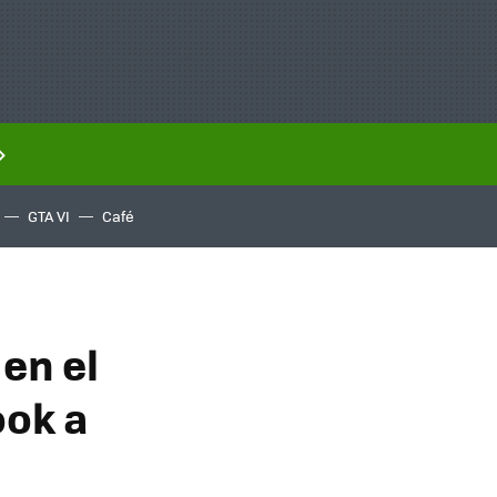
GTA VI
Café
en el
ook a