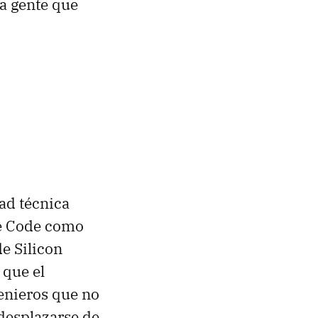
la gente que
ad técnica
de Code como
e Silicon
 que el
enieros que no
 desplazarse de