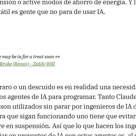
nsión o active modos de ahorro de energía. Y 
rtátil es gente que no para de usar IA.
e may be in for a treat soon 👀
Broke (Remix) - Zeddy Will
raro o un descuido es en realidad una necesid
los agentes de IA para programar. Tanto Clau
on utilizados sin parar por ingenieros de IA d
ara que sigan funcionando uno tiene que evitar
e en suspensión. Así que lo que hacen los ing
jar en proyectos de IA con estos agentes es, al