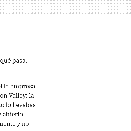
 qué pasa,
él la empresa
n Valley: la
o lo llevabas
e abierto
mente y no