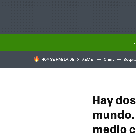
HOY SE HABLA DE
AEMET
China
Sequí
Hay dos 
mundo. 
medio ce