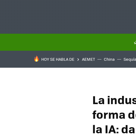
HOY SE HABLA DE
AEMET
China
Sequí
La indus
forma d
la IA: 