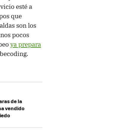
vicio esté a
mpos que
aldas son los
unos pocos
opeo
ya prepara
ibecoding.
aras de la
ha vendido
miedo