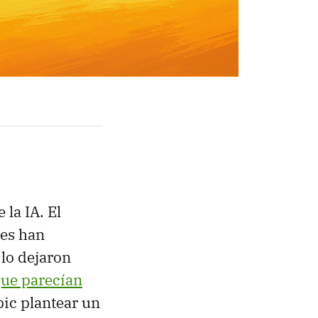
 la IA. El
res han
 lo dejaron
que parecían
pic plantear un