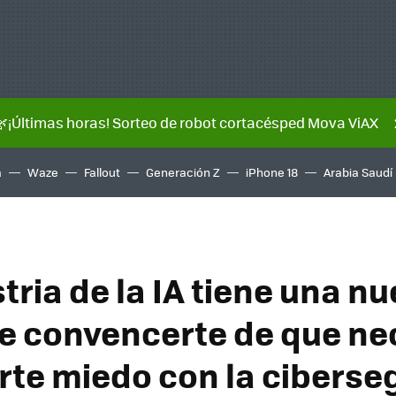
🌿¡Últimas horas! Sorteo de robot cortacésped Mova ViAX
a
Waze
Fallout
Generación Z
iPhone 18
Arabia Saudí
tria de la IA tiene una n
e convencerte de que ne
darte miedo con la cibers