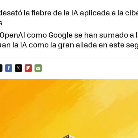
esató la fiebre de la IA aplicada a la c
s
 OpenAI como Google se han sumado a l
túan la IA como la gran aliada en este s
FACEBOOK
TWITTER
FLIPBOARD
E-
MAIL