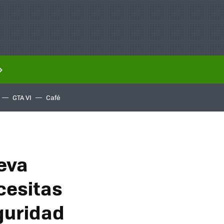
GTA VI
Café
ueva
cesitas
eguridad