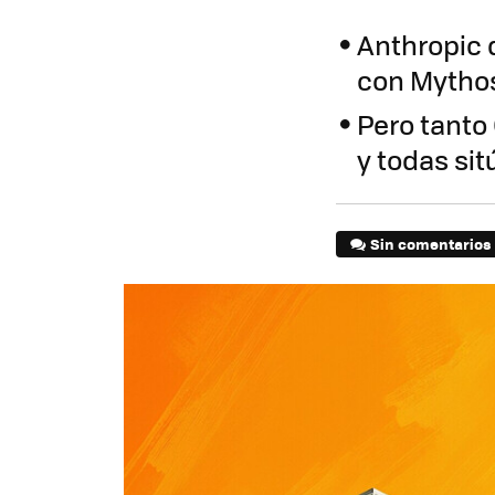
Anthropic d
con Mytho
Pero tanto
y todas si
Sin comentarios