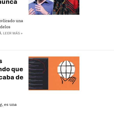
 nunca
uvlicado una
odelos
3.
LEER MÁS »
s
ando que
acaba de
g
, es una