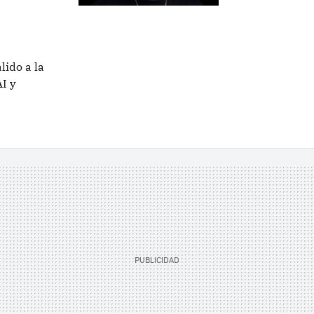
lido a la
AI y