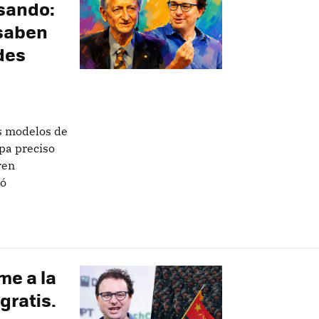
esando:
 saben
des
s modelos de
pa preciso
ren
ñó
me a la
gratis.