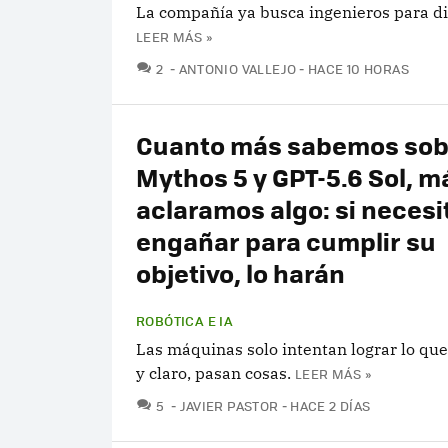
La compañía ya busca ingenieros para d
LEER MÁS »
COMENTARIOS
2
ANTONIO VALLEJO
HACE 10 HORAS
Cuanto más sabemos sob
Mythos 5 y GPT-5.6 Sol, m
aclaramos algo: si necesi
engañar para cumplir su
objetivo, lo harán
ROBÓTICA E IA
Las máquinas solo intentan lograr lo qu
y claro, pasan cosas.
LEER MÁS »
COMENTARIOS
5
JAVIER PASTOR
HACE 2 DÍAS