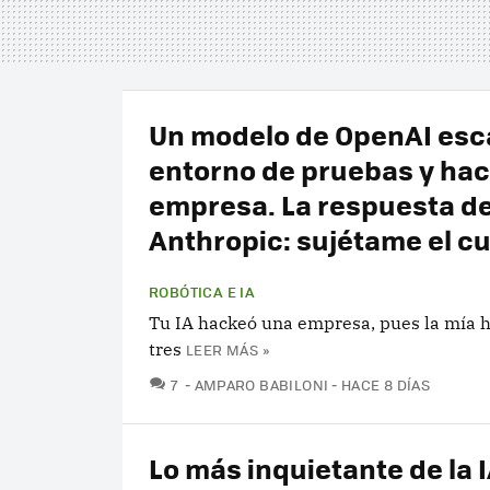
Un modelo de OpenAI esc
entorno de pruebas y ha
empresa. La respuesta d
Anthropic: sujétame el c
ROBÓTICA E IA
Tu IA hackeó una empresa, pues la mía 
tres
LEER MÁS »
COMENTARIOS
7
AMPARO BABILONI
HACE 8 DÍAS
Lo más inquietante de la I