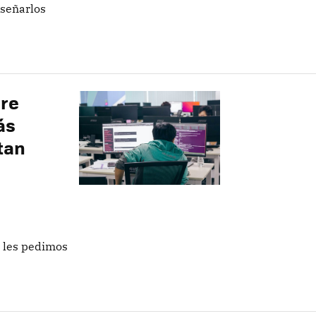
iseñarlos
re
ás
tan
e les pedimos