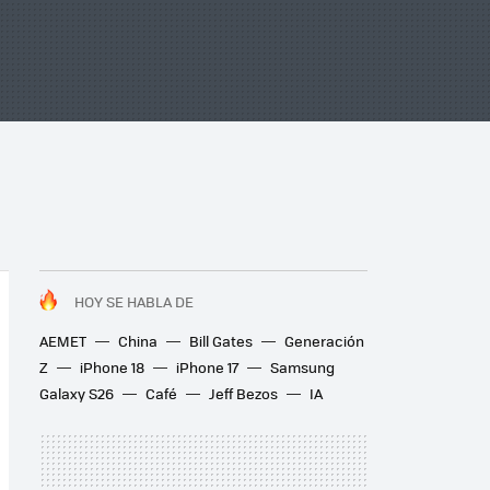
HOY SE HABLA DE
AEMET
China
Bill Gates
Generación
Z
iPhone 18
iPhone 17
Samsung
Galaxy S26
Café
Jeff Bezos
IA