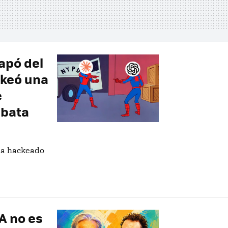
apó del
ckeó una
e
ubata
ha hackeado
A no es