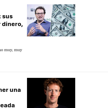
: sus
 dinero,
Uno muy, muy
ner una
neada