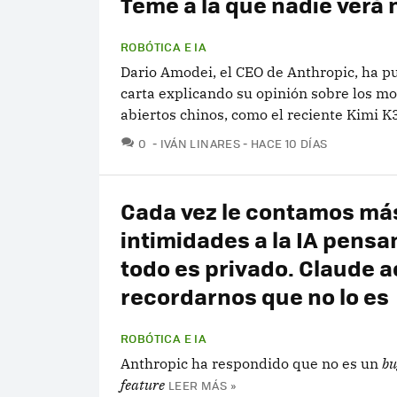
Teme a la que nadie verá
ROBÓTICA E IA
Dario Amodei, el CEO de Anthropic, ha p
carta explicando su opinión sobre los m
abiertos chinos, como el reciente Kimi K
COMENTARIOS
0
IVÁN LINARES
HACE 10 DÍAS
Cada vez le contamos má
intimidades a la IA pens
todo es privado. Claude 
recordarnos que no lo es
ROBÓTICA E IA
Anthropic ha respondido que no es un
bu
feature
LEER MÁS »