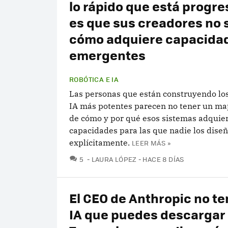
lo rápido que está progr
es que sus creadores no
cómo adquiere capacida
emergentes
ROBÓTICA E IA
Las personas que están construyendo lo
IA más potentes parecen no tener un ma
de cómo y por qué esos sistemas adquie
capacidades para las que nadie los dise
explícitamente.
LEER MÁS »
COMENTARIOS
5
LAURA LÓPEZ
HACE 8 DÍAS
El CEO de Anthropic no te
IA que puedes descargar 