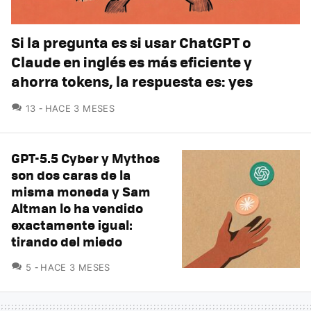
Si la pregunta es si usar ChatGPT o
Claude en inglés es más eficiente y
ahorra tokens, la respuesta es: yes
COMENTARIOS
13
HACE 3 MESES
GPT-5.5 Cyber y Mythos
son dos caras de la
misma moneda y Sam
Altman lo ha vendido
exactamente igual:
tirando del miedo
COMENTARIOS
5
HACE 3 MESES