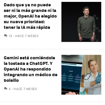
Dado que ya no puede
ser ni la más grande ni la
mejor, OpenAI ha elegido
su nueva prioridad:
tener la IA más rápida
COMENTARIOS
13
HACE 7 MESES
Gemini está comiéndole
la tostada a ChatGPT. Y
OpenAI ha respondido
integrando un médico de
bolsillo
COMENTARIOS
4
HACE 7 MESES