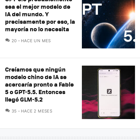
sea el mejor modelo de
IA del mundo. Y
precisamente por eso, la
mayoría no lo necesita
COMENTARIOS
20
HACE UN MES
Creíamos que ningún
modelo chino de IA se
acercaría pronto a Fable
5 o GPT-5.5. Entonces
llegó GLM-5.2
COMENTARIOS
35
HACE 2 MESES