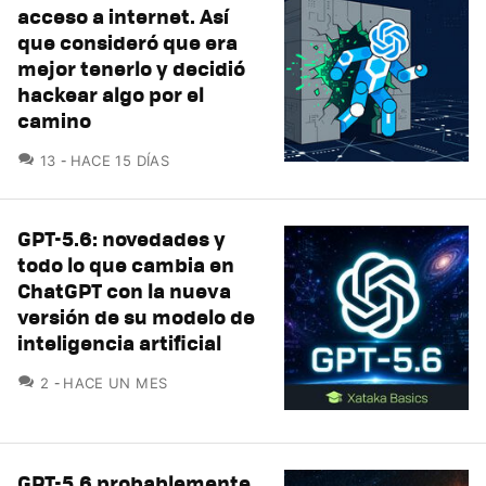
acceso a internet. Así
que consideró que era
mejor tenerlo y decidió
hackear algo por el
camino
COMENTARIOS
13
HACE 15 DÍAS
GPT-5.6: novedades y
todo lo que cambia en
ChatGPT con la nueva
versión de su modelo de
inteligencia artificial
COMENTARIOS
2
HACE UN MES
GPT-5.6 probablemente