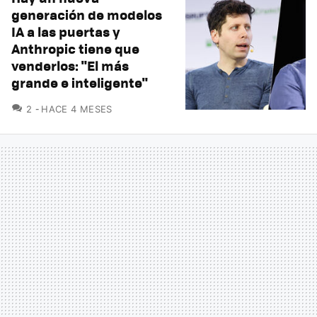
generación de modelos
IA a las puertas y
Anthropic tiene que
venderlos: "El más
grande e inteligente"
COMENTARIOS
2
HACE 4 MESES