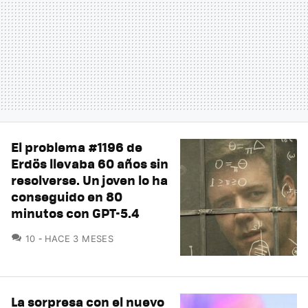
El problema #1196 de
Erdös llevaba 60 años sin
resolverse. Un joven lo ha
conseguido en 80
minutos con GPT-5.4
COMENTARIOS
10
HACE 3 MESES
La sorpresa con el nuevo