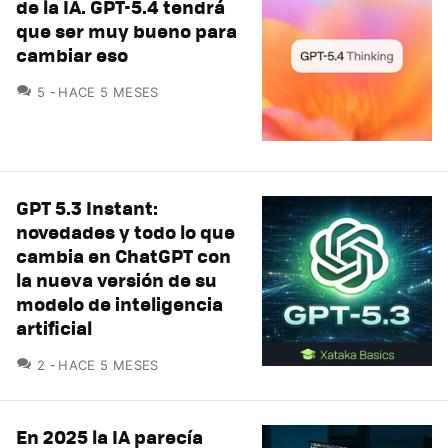
de la IA. GPT-5.4 tendrá
que ser muy bueno para
cambiar eso
COMENTARIOS
5
HACE 5 MESES
GPT 5.3 Instant:
novedades y todo lo que
cambia en ChatGPT con
la nueva versión de su
modelo de inteligencia
artificial
COMENTARIOS
2
HACE 5 MESES
En 2025 la IA parecía