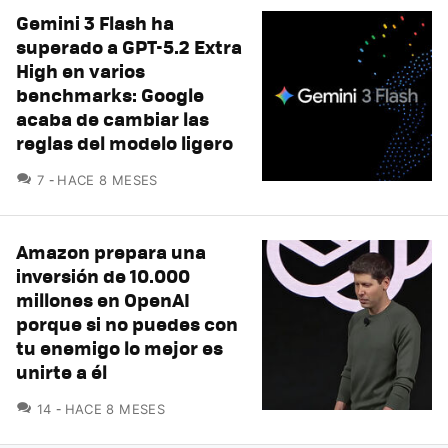
Gemini 3 Flash ha
superado a GPT-5.2 Extra
High en varios
benchmarks: Google
acaba de cambiar las
reglas del modelo ligero
COMENTARIOS
7
HACE 8 MESES
Amazon prepara una
inversión de 10.000
millones en OpenAI
porque si no puedes con
tu enemigo lo mejor es
unirte a él
COMENTARIOS
14
HACE 8 MESES