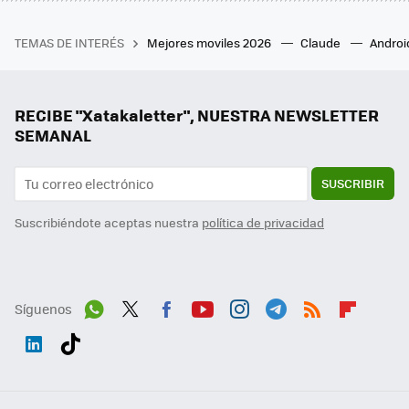
TEMAS DE INTERÉS
Mejores moviles 2026
Claude
Androi
RECIBE "Xatakaletter", NUESTRA NEWSLETTER
SEMANAL
SUSCRIBIR
Suscribiéndote aceptas nuestra
política de privacidad
Síguenos
Wh
Twit
Fac
You
Inst
Tele
RSS
Flip
ats
ter
ebo
tub
agr
gra
boa
Link
Tikt
App
ok
e
am
m
rd
edI
ok