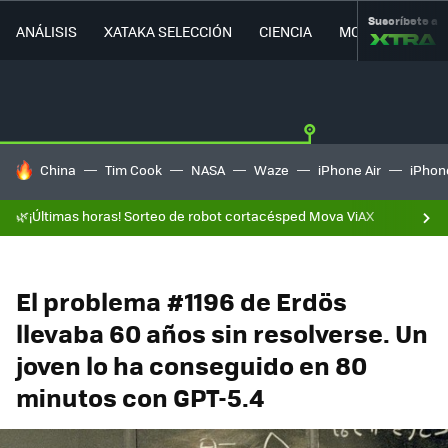
Suscríbete a
ANÁLISIS
XATAKA SELECCIÓN
CIENCIA
MOVILIDAD
HOY SE HABLA DE
China
Tim Cook
NASA
Waze
iPhone Air
iPhone
🌿¡Últimas horas! Sorteo de robot cortacésped Mova ViAX
El problema #1196 de Erdös
llevaba 60 años sin resolverse. Un
joven lo ha conseguido en 80
minutos con GPT-5.4