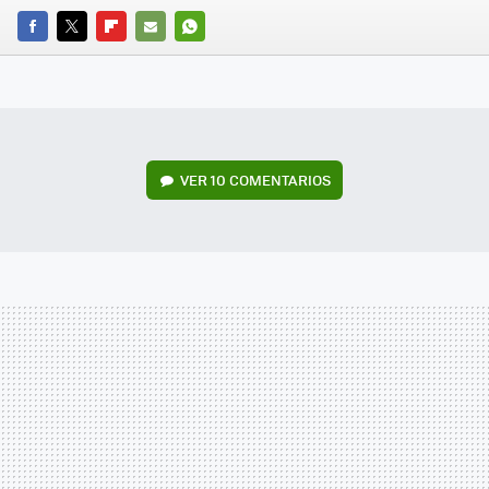
FACEBOOK
TWITTER
FLIPBOARD
E-
WHATSAPP
MAIL
VER
10 COMENTARIOS