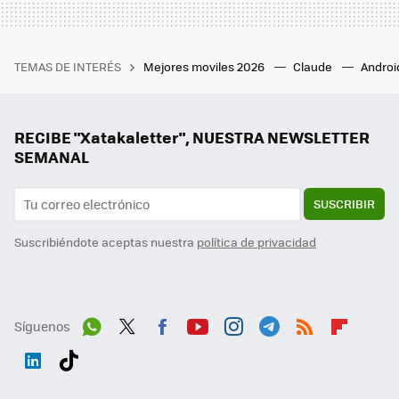
TEMAS DE INTERÉS
Mejores moviles 2026
Claude
Androi
RECIBE "Xatakaletter", NUESTRA NEWSLETTER
SEMANAL
SUSCRIBIR
Suscribiéndote aceptas nuestra
política de privacidad
Síguenos
Wh
Twit
Fac
You
Inst
Tele
RSS
Flip
ats
ter
ebo
tub
agr
gra
boa
Link
Tikt