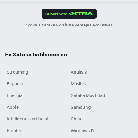
App
ok
e
am
m
rd
edI
ok
Suscríbete a
n
Apoya a Xataka y disfruta ventajas exclusivas
En Xataka hablamos de...
Streaming
Análisis
Espacio
Móviles
Energía
Xataka Movilidad
Apple
Samsung
Inteligencia artificial
China
Empleo
Windows 11