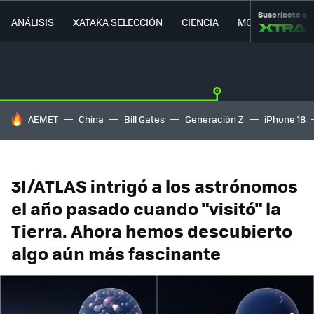
Suscríbete a
ANÁLISIS
XATAKA SELECCIÓN
CIENCIA
MOVILIDAD
HOY SE HABLA DE
AEMET
China
Bill Gates
Generación Z
iPhone 18
3I/ATLAS intrigó a los astrónomos
el año pasado cuando "visitó" la
Tierra. Ahora hemos descubierto
algo aún más fascinante