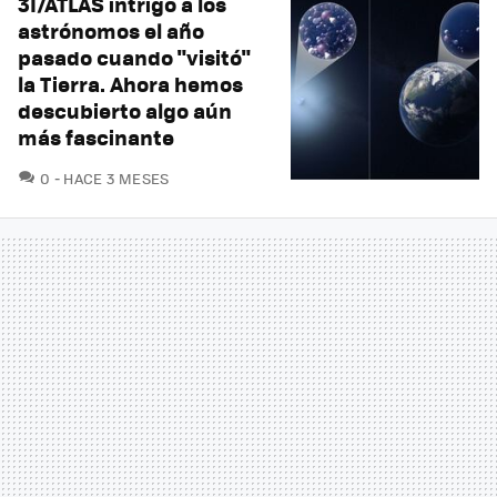
3I/ATLAS intrigó a los
astrónomos el año
pasado cuando "visitó"
la Tierra. Ahora hemos
descubierto algo aún
más fascinante
COMENTARIOS
0
HACE 3 MESES