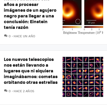
años a procesar
imágenes de un agujero
negro para llegar a una
conclusión: Einstein
tenía razón
COMENTARIOS
0
HACE UN AÑO
Los nuevos telescopios
nos están llevando a
lugares que ni siquiera
imaginábamos: cometas
orbitando otras estrellas
COMENTARIOS
0
HACE 2 AÑOS