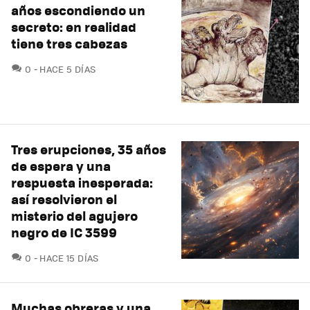
años escondiendo un
secreto: en realidad
tiene tres cabezas
COMENTARIOS
0
HACE 5 DÍAS
Tres erupciones, 35 años
de espera y una
respuesta inesperada:
así resolvieron el
misterio del agujero
negro de IC 3599
COMENTARIOS
0
HACE 15 DÍAS
Muchas obreras y una