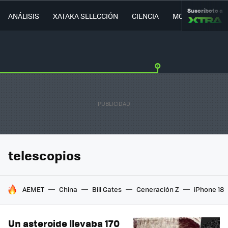
Suscríbete a
ANÁLISIS
XATAKA SELECCIÓN
CIENCIA
MOVILIDAD
telescopios
HOY SE HABLA DE
AEMET
China
Bill Gates
Generación Z
iPhone 18
Un asteroide llevaba 170