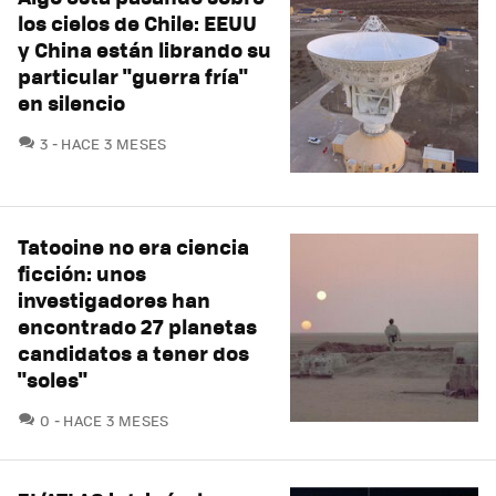
los cielos de Chile: EEUU
y China están librando su
particular "guerra fría"
en silencio
COMENTARIOS
3
HACE 3 MESES
Tatooine no era ciencia
ficción: unos
investigadores han
encontrado 27 planetas
candidatos a tener dos
"soles"
COMENTARIOS
0
HACE 3 MESES