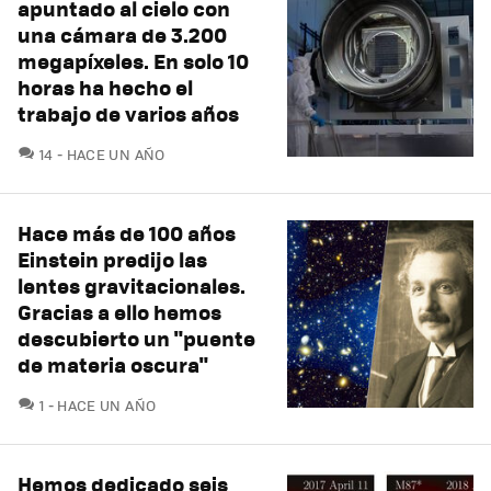
apuntado al cielo con
una cámara de 3.200
megapíxeles. En solo 10
horas ha hecho el
trabajo de varios años
COMENTARIOS
14
HACE UN AÑO
Hace más de 100 años
Einstein predijo las
lentes gravitacionales.
Gracias a ello hemos
descubierto un "puente
de materia oscura"
COMENTARIOS
1
HACE UN AÑO
Hemos dedicado seis