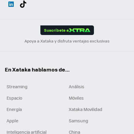
Wh
Twit
Fac
You
Inst
Tele
RSS
Flip
ats
ter
ebo
tub
agr
gra
boa
Link
Tikt
App
ok
e
am
m
rd
edI
ok
Suscríbete a
n
Apoya a Xataka y disfruta ventajas exclusivas
En Xataka hablamos de...
Streaming
Análisis
Espacio
Móviles
Energía
Xataka Movilidad
Apple
Samsung
Inteligencia artificial
China