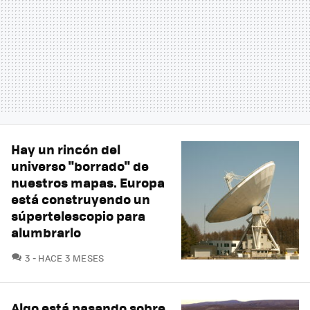
Hay un rincón del
universo "borrado" de
nuestros mapas. Europa
está construyendo un
súpertelescopio para
alumbrarlo
COMENTARIOS
3
HACE 3 MESES
Algo está pasando sobre