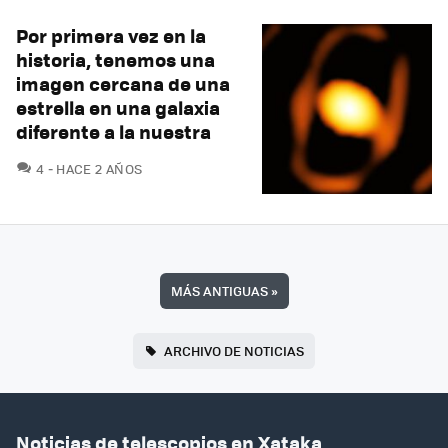
Por primera vez en la
historia, tenemos una
imagen cercana de una
estrella en una galaxia
diferente a la nuestra
COMENTARIOS
4
HACE 2 AÑOS
MÁS ANTIGUAS
»
ARCHIVO DE NOTICIAS
Noticias de telescopios en Xataka