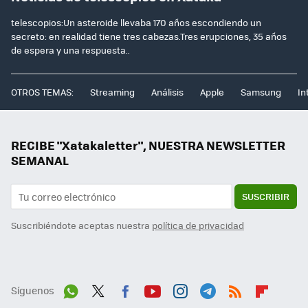
telescopios:Un asteroide llevaba 170 años escondiendo un
secreto: en realidad tiene tres cabezas.Tres erupciones, 35 años
de espera y una respuesta..
OTROS TEMAS:
Streaming
Análisis
Apple
Samsung
In
RECIBE "Xatakaletter", NUESTRA NEWSLETTER
SEMANAL
SUSCRIBIR
Suscribiéndote aceptas nuestra
política de privacidad
Síguenos