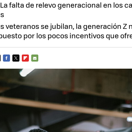
La falta de relevo generacional en los c
os
s veteranos se jubilan, la generación Z 
puesto por los pocos incentivos que ofr
FACEBOOK
TWITTER
FLIPBOARD
E-
MAIL