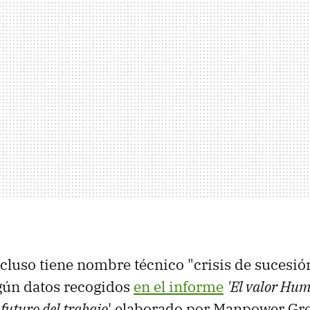
cluso tiene nombre técnico "crisis de sucesión
gún datos recogidos
en el informe
'El valor Hum
 futuro del trabajo
' elaborado por Manpower Gr