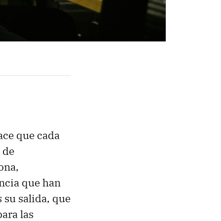
ace que cada
 de
ona,
encia que han
 su salida, que
para las