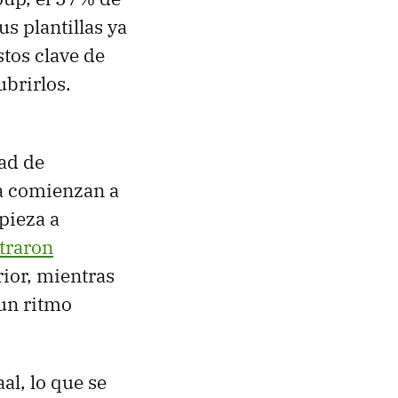
s plantillas ya
tos clave de
ubrirlos.
dad de
ya comienzan a
pieza a
straron
ior, mientras
un ritmo
l, lo que se