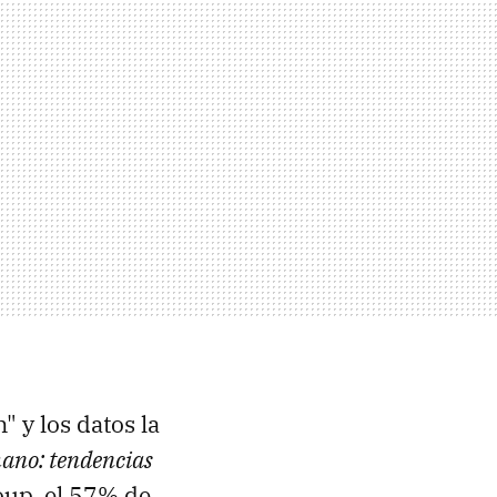
" y los datos la
ano: tendencias
oup, el 57% de