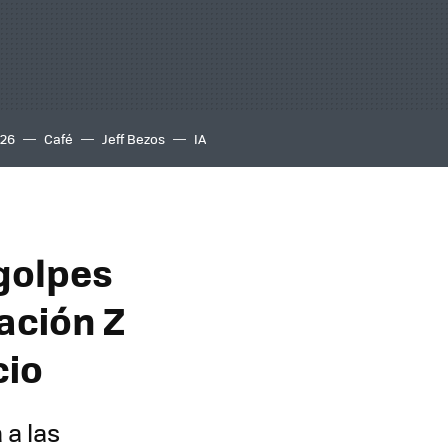
S26
Café
Jeff Bezos
IA
golpes
ración Z
cio
 a las