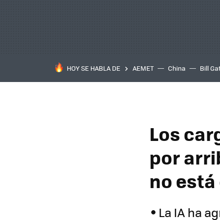
HOY SE HABLA DE
AEMET
China
Bill Ga
Los car
por arri
no está
La IA ha a