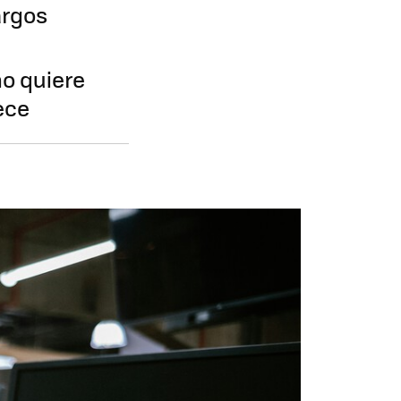
argos
no quiere
ece