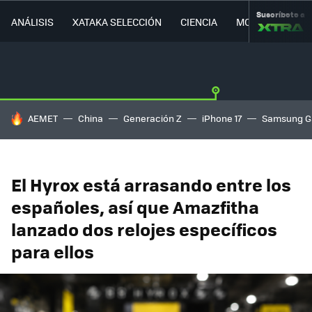
Suscríbete a
ANÁLISIS
XATAKA SELECCIÓN
CIENCIA
MOVILIDAD
HOY SE HABLA DE
AEMET
China
Generación Z
iPhone 17
Samsung G
El Hyrox está arrasando entre los
españoles, así que Amazfitha
lanzado dos relojes específicos
para ellos