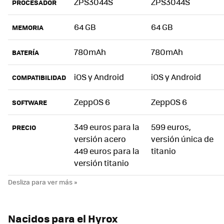
ZPS3044S
ZPS3044S
PROCESADOR
64 GB
64 GB
MEMORIA
780mAh
780mAh
BATERÍA
iOS y Android
iOS y Android
COMPATIBILIDAD
ZeppOS 6
ZeppOS 6
SOFTWARE
349 euros para la
599 euros,
PRECIO
versión acero
versión única de
449 euros para la
titanio
versión titanio
Nacidos para el Hyrox