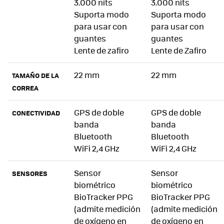
3.000 nits
3.000 nits
Suporta modo
Suporta modo
para usar con
para usar con
guantes
guantes
Lente de zafiro
Lente de Zafiro
22 mm
22 mm
TAMAÑO DE LA
CORREA
GPS de doble
GPS de doble
CONECTIVIDAD
banda
banda
Bluetooth
Bluetooth
WiFi 2,4 GHz
WiFi 2,4 GHz
Sensor
Sensor
SENSORES
biométrico
biométrico
BioTracker PPG
BioTracker PPG
(admite medición
(admite medición
de oxígeno en
de oxígeno en