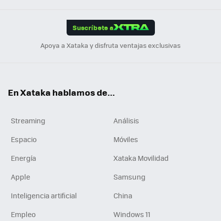
App
ok
e
am
m
rd
edI
ok
Suscríbete a
n
Apoya a Xataka y disfruta ventajas exclusivas
En Xataka hablamos de...
Streaming
Análisis
Espacio
Móviles
Energía
Xataka Movilidad
Apple
Samsung
Inteligencia artificial
China
Empleo
Windows 11