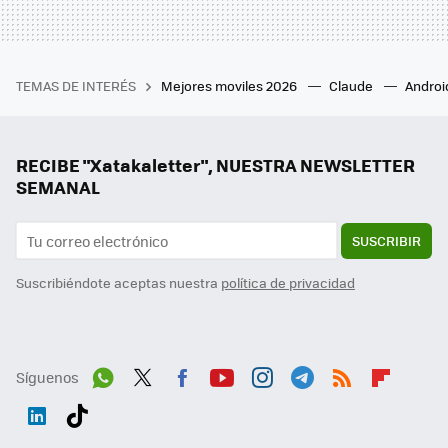
TEMAS DE INTERÉS
Mejores moviles 2026
Claude
Androi
RECIBE "Xatakaletter", NUESTRA NEWSLETTER
SEMANAL
SUSCRIBIR
Suscribiéndote aceptas nuestra
política de privacidad
Síguenos
Wh
Twit
Fac
You
Inst
Tele
RSS
Flip
ats
ter
ebo
tub
agr
gra
boa
Link
Tikt