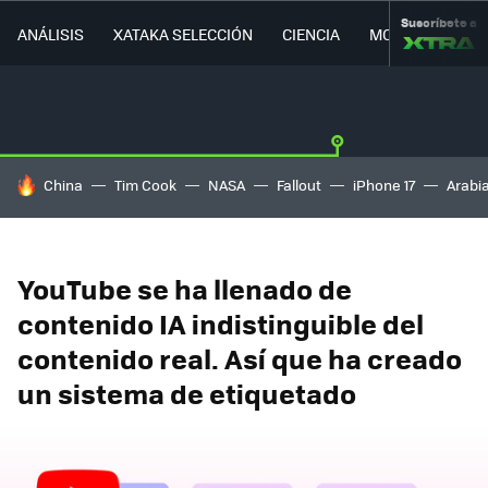
Suscríbete a
ANÁLISIS
XATAKA SELECCIÓN
CIENCIA
MOVILIDAD
HOY SE HABLA DE
China
Tim Cook
NASA
Fallout
iPhone 17
Arabi
YouTube se ha llenado de
contenido IA indistinguible del
contenido real. Así que ha creado
un sistema de etiquetado