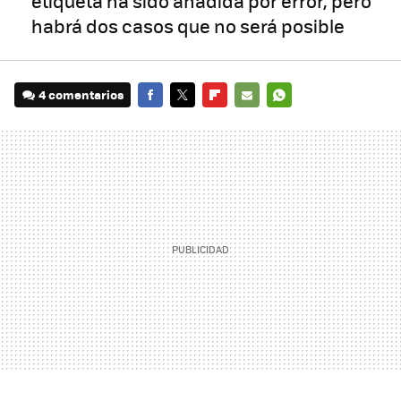
etiqueta ha sido añadida por error, pero
habrá dos casos que no será posible
4 comentarios
FACEBOOK
TWITTER
FLIPBOARD
E-
WHATSAPP
MAIL