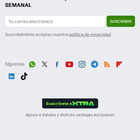
SEMANAL
SUSCRIBIR
Suscribiéndote aceptas nuestra
política de privacidad
Síguenos
Wh
Twit
Fac
You
Inst
Tele
RSS
Flip
ats
ter
ebo
tub
agr
gra
boa
Link
Tikt
App
ok
e
am
m
rd
edI
ok
Suscríbete a
n
Apoya a Xataka y disfruta ventajas exclusivas