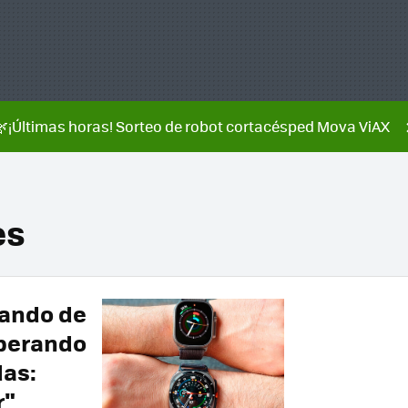
🌿¡Últimas horas! Sorteo de robot cortacésped Mova ViAX
es
iando de
sperando
das:
r"