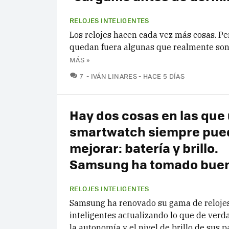
RELOJES INTELIGENTES
Los relojes hacen cada vez más cosas. Pe
quedan fuera algunas que realmente son 
MÁS »
COMENTARIOS
7
IVÁN LINARES
HACE 5 DÍAS
Hay dos cosas en las que
smartwatch siempre pue
mejorar: batería y brillo.
Samsung ha tomado buen
RELOJES INTELIGENTES
Samsung ha renovado su gama de reloje
inteligentes actualizando lo que de verd
la autonomía y el nivel de brillo de sus p