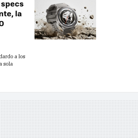
s specs
nte, la
PO
dardo a los
a sola