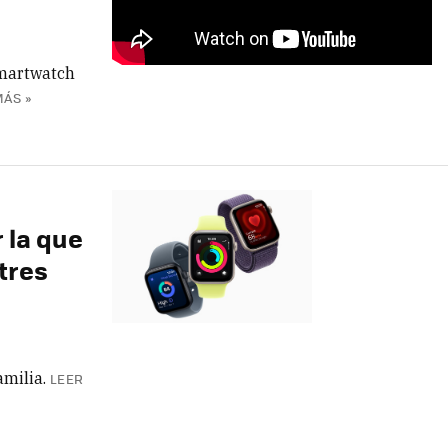
smartwatch
MÁS »
 la que
tres
amilia.
LEER