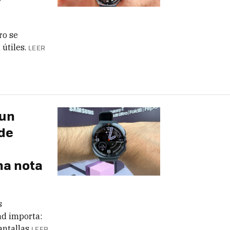
ro se
útiles.
LEER
 un
de
a nota
s
ad importa:
antallas
LEER