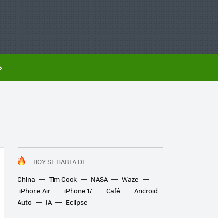
HOY SE HABLA DE
China
Tim Cook
NASA
Waze
iPhone Air
iPhone 17
Café
Android
Auto
IA
Eclipse