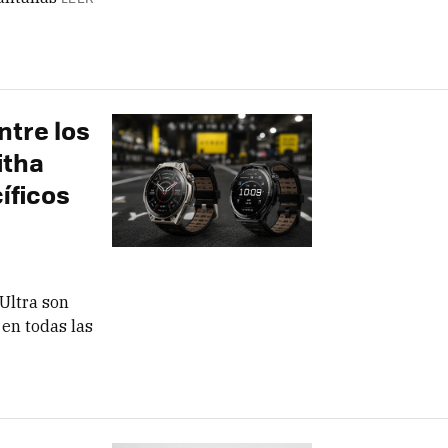
ntre los
itha
íficos
Ultra son
 en todas las