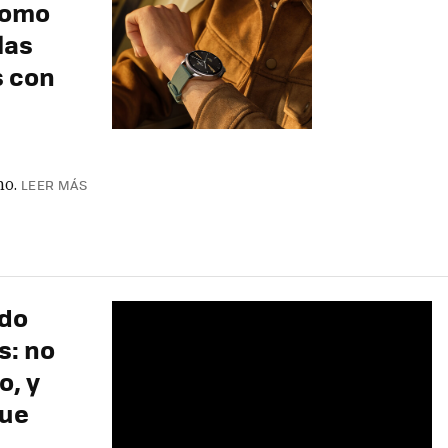
 como
las
s con
no.
LEER MÁS
ado
s: no
o, y
que