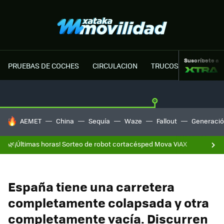
Suscríbete a
PRUEBAS DE COCHES
CIRCULACION
TRUCOS MOTOR
HOY SE HABLA DE
AEMET
China
Sequía
Waze
Fallout
Generació
🌿¡Últimas horas! Sorteo de robot cortacésped Mova ViAX
España tiene una carretera
completamente colapsada y otra
completamente vacía. Discurren