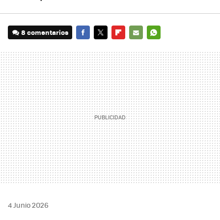
8 comentarios
FACEBOOK
TWITTER
FLIPBOARD
E-
WHATSAPP
MAIL
4 Junio 2026