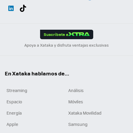
Wh
Twit
Fac
You
Inst
Tele
RSS
Flip
ats
ter
ebo
tub
agr
gra
boa
Link
Tikt
App
ok
e
am
m
rd
edI
ok
Suscríbete a
n
Apoya a Xataka y disfruta ventajas exclusivas
En Xataka hablamos de...
Streaming
Análisis
Espacio
Móviles
Energía
Xataka Movilidad
Apple
Samsung