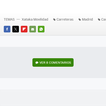
TEMAS
Xataka Movilidad
Carreteras
Madrid
Ca
FACEBOOK
TWITTER
FLIPBOARD
E-
WHATSAPP
MAIL
VER
8 COMENTARIOS