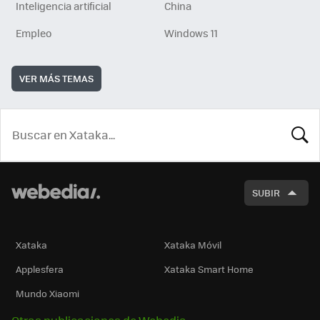
Inteligencia artificial
China
Empleo
Windows 11
VER MÁS TEMAS
BUSCA
SUBIR
Xataka
Xataka Móvil
Applesfera
Xataka Smart Home
Mundo Xiaomi