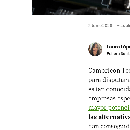
2 Junio 2026
Actuali
Laura Lóp
Editora Sénio
Cambricon Tec
para disputar 
es tan conocid
empresas espec
mayor potenci
las alternativ
han conseguido