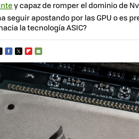
ente
y capaz de romper el dominio de Nv
a seguir apostando por las GPU o es pre
 hacia la tecnología ASIC?
FACEBOOK
TWITTER
FLIPBOARD
E-
MAIL