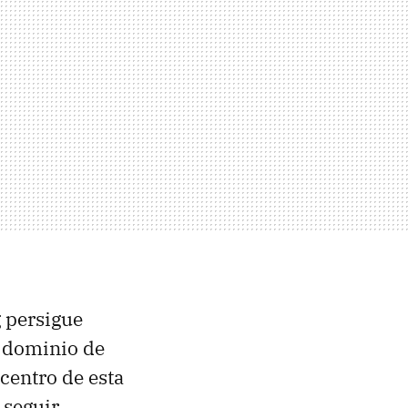
g persigue
l dominio de
l centro de esta
 seguir