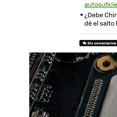
autosufici
¿Debe Chin
dé el salto
Sin comentarios