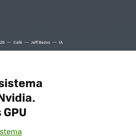
S26
Café
Jeff Bezos
IA
osistema
Nvidia.
as GPU
istema