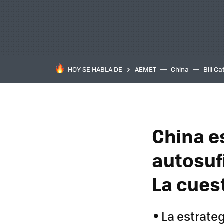
HOY SE HABLA DE
AEMET
China
Bill Ga
China e
autosuf
La cuest
La estrate