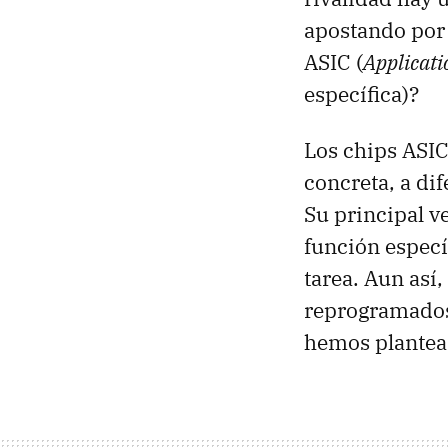
apostando por l
ASIC (
Applicati
específica)?
Los chips ASIC
concreta, a di
Su principal ve
función espec
tarea. Aun así
reprogramados 
hemos plantead