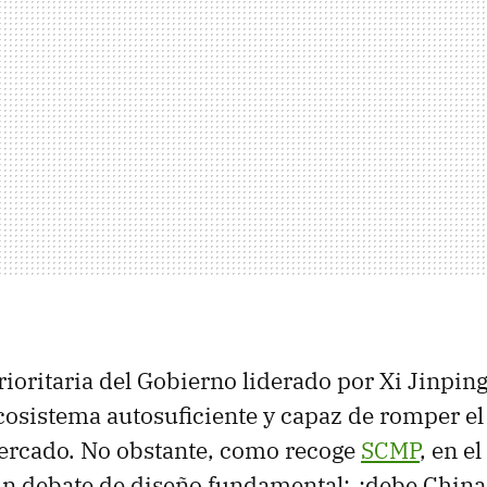
prioritaria del Gobierno liderado por Xi Jinpin
cosistema autosuficiente y capaz de romper e
mercado. No obstante, como recoge
SCMP
, en e
un debate de diseño fundamental: ¿debe China