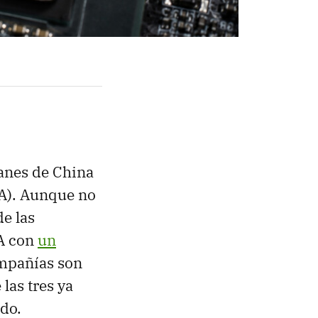
anes de China
A). Aunque no
e las
IA con
un
ompañías son
las tres ya
do.