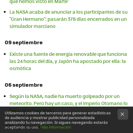
que hemos visto en Marte"
La NASA acaba de anunciar a los participantes de su
"Gran Hermano": pasarán 378 días encerrados en un
simulador marciano
09 septiembre
Existe una fuente de energía renovable que funciona
las 24 horas del día, y Japón ha apostado por ella: la
osmótica
06 septiembre
Según la NASA, nadie ha muerto golpeado por un
meteorito. Pero hay un caso, y el Imperio Otomano lo
tiene documentado
Utilizamos cookies de terceros para generar estadísticas
de audiencia y mostrar publicidad personalizada
analizando tu navegación. Si sigues navegando estarás
05 septiembre
aceptando su uso.
Más información