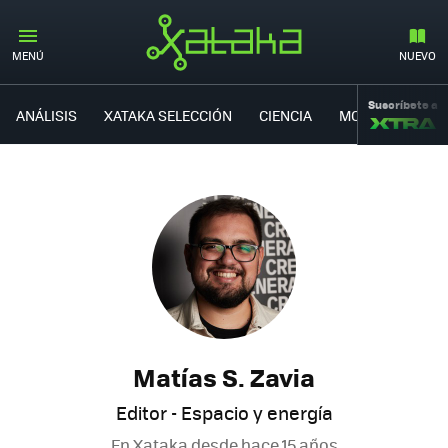
MENÚ
NUEVO
Suscríbete a
ANÁLISIS
XATAKA SELECCIÓN
CIENCIA
MOVILIDAD
Matías S. Zavia
Editor - Espacio y energía
En Xataka desde
hace 15 años