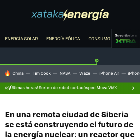
Suscríbete a
ENERGÍA SOLAR
ENERGÍA EÓLICA
CONSUMO ENERGÉTICO
HOY SE HABLA DE
China
Tim Cook
NASA
Waze
iPhone Air
iPhone
🌿¡Últimas horas! Sorteo de robot cortacésped Mova ViAX
En una remota ciudad de Siberia
se está construyendo el futuro de
la energía nuclear: un reactor que