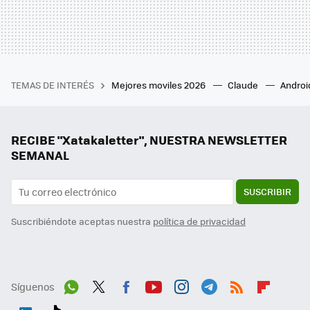
TEMAS DE INTERÉS
Mejores moviles 2026
Claude
Androi
RECIBE "Xatakaletter", NUESTRA NEWSLETTER
SEMANAL
SUSCRIBIR
Suscribiéndote aceptas nuestra
política de privacidad
Síguenos
Wh
Twit
Fac
You
Inst
Tele
RSS
Flip