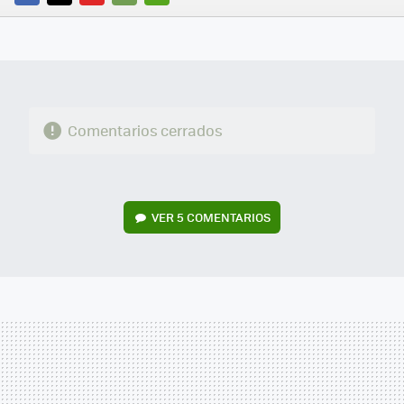
FACEBOOK
TWITTER
FLIPBOARD
E-
WHATSAPP
MAIL
Comentarios cerrados
VER
5 COMENTARIOS