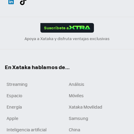
ats
ter
ebo
tub
agr
gra
boa
Link
Tikt
App
ok
e
am
m
rd
edI
ok
Suscríbete a
n
Apoya a Xataka y disfruta ventajas exclusivas
En Xataka hablamos de...
Streaming
Análisis
Espacio
Móviles
Energía
Xataka Movilidad
Apple
Samsung
Inteligencia artificial
China