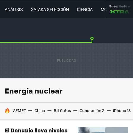
Suscríbete a
ANÁLISIS
XATAKA SELECCIÓN
CIENCIA
MOVILIDAD
Energía nuclear
HOY SE HABLA DE
AEMET
China
Bill Gates
Generación Z
iPhone 18
El Danubio lleva niveles