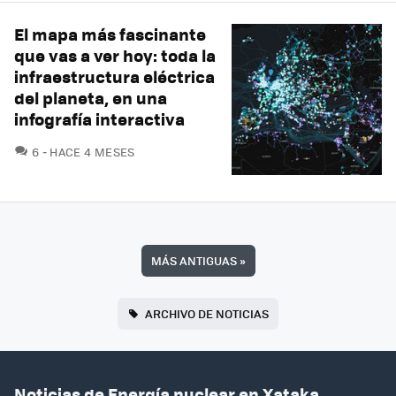
El mapa más fascinante
que vas a ver hoy: toda la
infraestructura eléctrica
del planeta, en una
infografía interactiva
COMENTARIOS
6
HACE 4 MESES
MÁS ANTIGUAS
»
ARCHIVO DE NOTICIAS
Noticias de Energía nuclear en Xataka