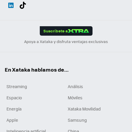
Wh
Twit
Fac
You
Inst
Tele
RSS
Flip
ats
ter
ebo
tub
agr
gra
boa
Link
Tikt
App
ok
e
am
m
rd
edI
ok
Suscríbete a
n
Apoya a Xataka y disfruta ventajas exclusivas
En Xataka hablamos de...
Streaming
Análisis
Espacio
Móviles
Energía
Xataka Movilidad
Apple
Samsung
Inteligencia artificial
China