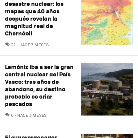
desastre nuclear: los
mapas que 40 años
después revelan la
magnitud real de
Chernóbil
COMENTARIOS
22
HACE 3 MESES
Lemóniz iba a ser la gran
central nuclear del País
Vasco: tras años de
abandono, su destino
probable es criar
pescados
COMENTARIOS
6
HACE 3 MESES
El superordenador