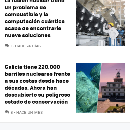
La fusión nuclear tiene
un problema de
combustible y la
computación cuántica
acaba de encontrarle
nueve soluciones
COMENTARIOS
1
HACE 24 DÍAS
Galicia tiene 220.000
barriles nucleares frente
a sus costas desde hace
décadas. Ahora han
descubierto su peligroso
estado de conservación
COMENTARIOS
8
HACE UN MES