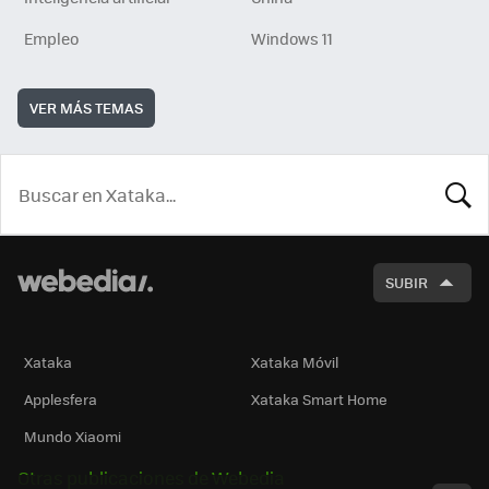
Empleo
Windows 11
VER MÁS TEMAS
BUSCA
SUBIR
Xataka
Xataka Móvil
Applesfera
Xataka Smart Home
Mundo Xiaomi
Otras publicaciones de Webedia