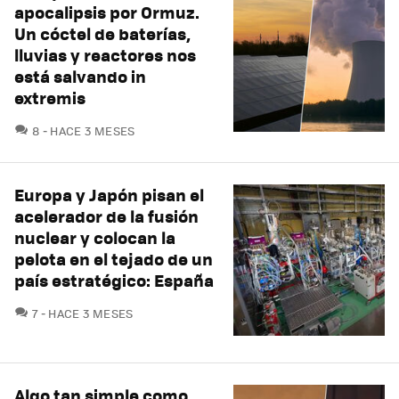
apocalipsis por Ormuz.
Un cóctel de baterías,
lluvias y reactores nos
está salvando in
extremis
COMENTARIOS
8
HACE 3 MESES
Europa y Japón pisan el
acelerador de la fusión
nuclear y colocan la
pelota en el tejado de un
país estratégico: España
COMENTARIOS
7
HACE 3 MESES
Algo tan simple como