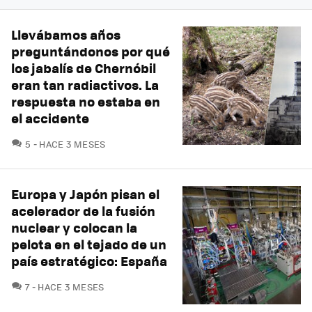
Llevábamos años
preguntándonos por qué
los jabalís de Chernóbil
eran tan radiactivos. La
respuesta no estaba en
el accidente
COMENTARIOS
5
HACE 3 MESES
Europa y Japón pisan el
acelerador de la fusión
nuclear y colocan la
pelota en el tejado de un
país estratégico: España
COMENTARIOS
7
HACE 3 MESES