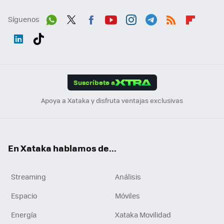
Síguenos
Wh
Twit
Fac
You
Inst
Tele
RSS
Flip
ats
ter
ebo
tub
agr
gra
boa
Link
Tikt
App
ok
e
am
m
rd
edI
ok
Suscríbete a
n
Apoya a Xataka y disfruta ventajas exclusivas
En Xataka hablamos de...
Streaming
Análisis
Espacio
Móviles
Energía
Xataka Movilidad