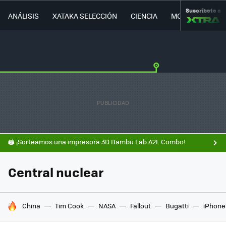
Suscríbete a
ANÁLISIS
XATAKA SELECCIÓN
CIENCIA
MOVILIDAD
🖨️ ¡Sorteamos una impresora 3D Bambu Lab A2L Combo!
Central nuclear
HOY SE HABLA DE
China
Tim Cook
NASA
Fallout
Bugatti
iPhone 