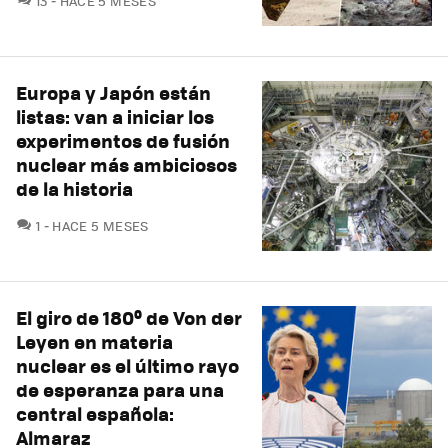
13
HACE 5 MESES
Europa y Japón están
listas: van a iniciar los
experimentos de fusión
nuclear más ambiciosos
de la historia
COMENTARIOS
1
HACE 5 MESES
El giro de 180º de Von der
Leyen en materia
nuclear es el último rayo
de esperanza para una
central española:
Almaraz