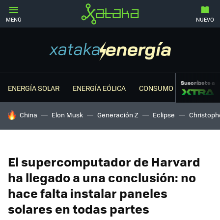
MENÚ
NUEVO
Suscríbete a
ENERGÍA SOLAR
ENERGÍA EÓLICA
CONSUMO ENERGÉTICO
HOY SE HABLA DE
China
Elon Musk
Generación Z
Eclipse
Christoph
El supercomputador de Harvard
ha llegado a una conclusión: no
hace falta instalar paneles
solares en todas partes