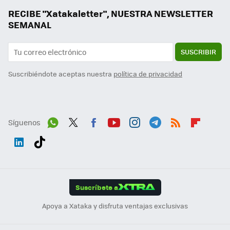
RECIBE "Xatakaletter", NUESTRA NEWSLETTER
SEMANAL
SUSCRIBIR
Suscribiéndote aceptas nuestra
política de privacidad
Síguenos
Wh
Twit
Fac
You
Inst
Tele
RSS
Flip
ats
ter
ebo
tub
agr
gra
boa
Link
Tikt
App
ok
e
am
m
rd
edI
ok
Suscríbete a
n
Apoya a Xataka y disfruta ventajas exclusivas