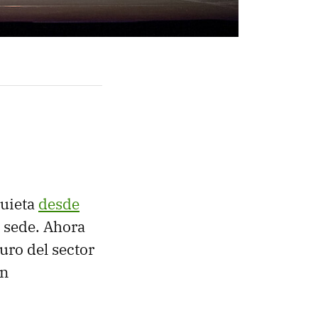
quieta
desde
 sede. Ahora
uro del sector
án