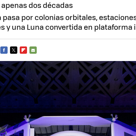
n apenas dos décadas
 pasa por colonias orbitales, estacione
s y una Luna convertida en plataforma 
FACEBOOK
TWITTER
FLIPBOARD
E-
MAIL