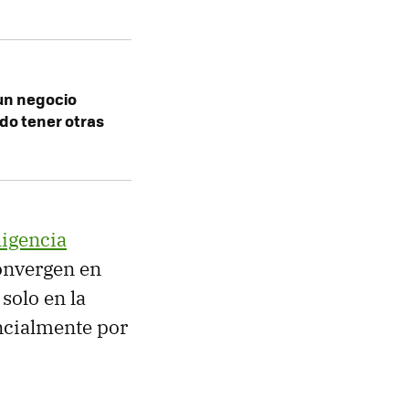
 un negocio
ado tener otras
ligencia
convergen en
solo en la
ncialmente por