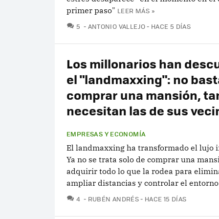
primer paso"
LEER MÁS »
COMENTARIOS
5
ANTONIO VALLEJO
HACE 5 DÍAS
Los millonarios han desc
el "landmaxxing": no bas
comprar una mansión, t
necesitan las de sus veci
EMPRESAS Y ECONOMÍA
El landmaxxing ha transformado el lujo i
Ya no se trata solo de comprar una mansi
adquirir todo lo que la rodea para elimin
ampliar distancias y controlar el entorno
COMENTARIOS
4
RUBÉN ANDRÉS
HACE 15 DÍAS