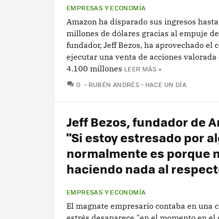
EMPRESAS Y ECONOMÍA
Amazon ha disparado sus ingresos hast
millones de dólares gracias al empuje d
fundador, Jeff Bezos, ha aprovechado el 
ejecutar una venta de acciones valorada
4.100 millones
LEER MÁS »
COMENTARIOS
0
RUBÉN ANDRÉS
HACE UN DÍA
Jeff Bezos, fundador de 
"Si estoy estresado por al
normalmente es porque n
haciendo nada al respect
EMPRESAS Y ECONOMÍA
El magnate empresario contaba en una c
estrés desaparece "en el momento en el 