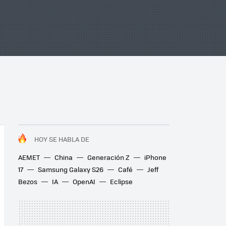
HOY SE HABLA DE
AEMET
China
Generación Z
iPhone
17
Samsung Galaxy S26
Café
Jeff
Bezos
IA
OpenAI
Eclipse