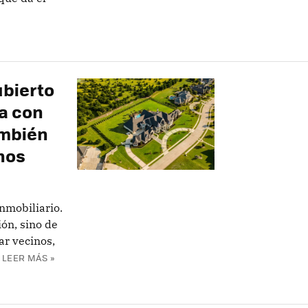
ubierto
ta con
ambién
nos
nmobiliario.
ón, sino de
ar vecinos,
LEER MÁS »