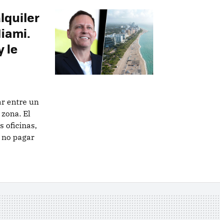
alquiler
iami.
 le
ar entre un
zona. El
 oficinas,
a no pagar