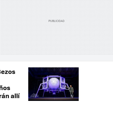
Bezos
l
años
án allí