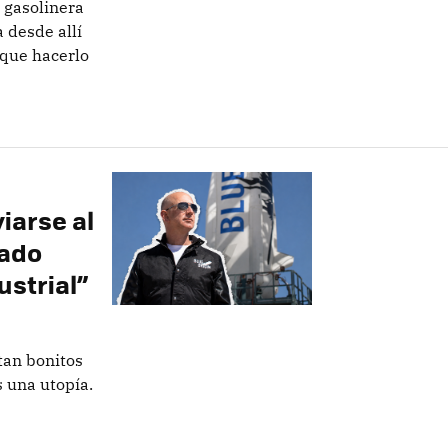
 gasolinera
a desde allí
 que hacerlo
iarse al
tado
ustrial”
tan bonitos
s una utopía.