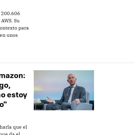
a 200.606
e AWS. Su
contexto para
 en unos
Amazon:
go,
o estoy
o"
harla que el
que da el