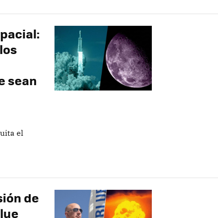
spacial:
los
e sean
uita el
sión de
Blue