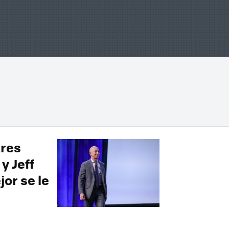
tres
y Jeff
or se le