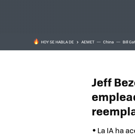
HOY SE HABLA DE
AEMET
China
Bill Ga
Jeff Be
emplead
reempla
La IA ha ac