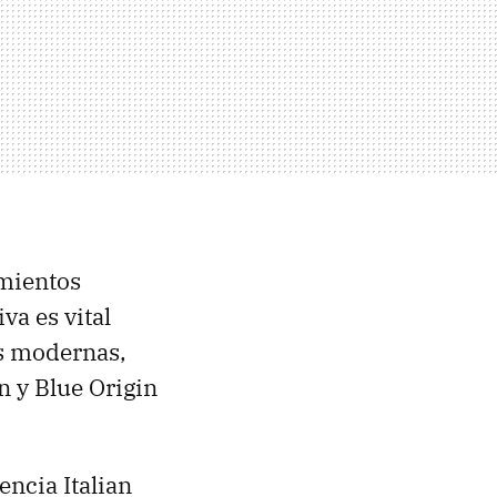
mientos
va es vital
as modernas,
n y Blue Origin
encia Italian