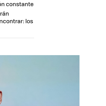
ión constante
irán
ncontrar: los