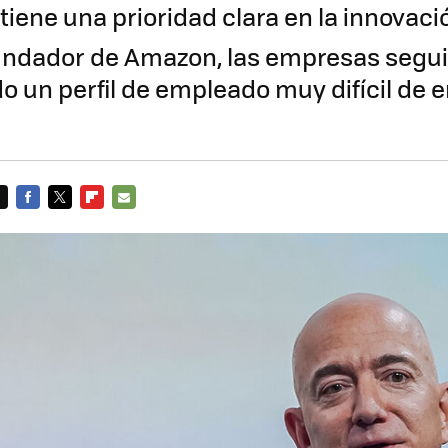
iene una prioridad clara en la innovac
undador de Amazon, las empresas segu
 un perfil de empleado muy difícil de e
FACEBOOK
TWITTER
FLIPBOARD
E-
MAIL