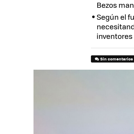
Bezos mant
Según el f
necesitando
inventores
Sin comentarios