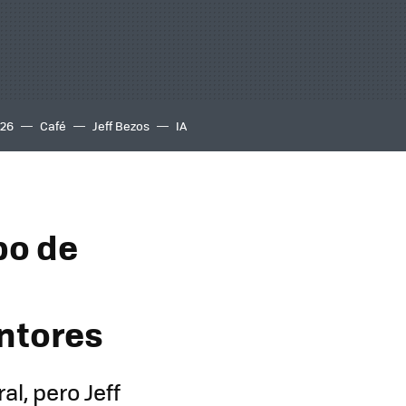
S26
Café
Jeff Bezos
IA
po de
entores
l, pero Jeff