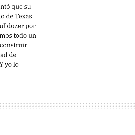
entó que su
ho de Texas
ulldozer por
amos todo un
 construir
dad de
Y yo lo