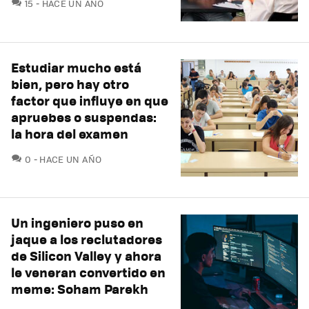
COMENTARIOS
15
HACE UN AÑO
Estudiar mucho está
bien, pero hay otro
factor que influye en que
apruebes o suspendas:
la hora del examen
COMENTARIOS
0
HACE UN AÑO
Un ingeniero puso en
jaque a los reclutadores
de Silicon Valley y ahora
le veneran convertido en
meme: Soham Parekh