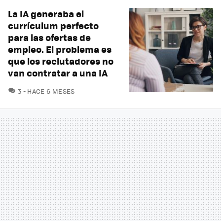
La IA generaba el
currículum perfecto
para las ofertas de
empleo. El problema es
que los reclutadores no
van contratar a una IA
COMENTARIOS
3
HACE 6 MESES