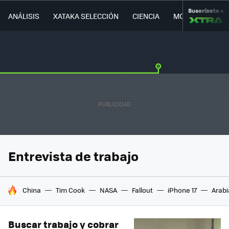
Suscríbete a
ANÁLISIS
XATAKA SELECCIÓN
CIENCIA
MOVILIDAD
Entrevista de trabajo
HOY SE HABLA DE
China
Tim Cook
NASA
Fallout
iPhone 17
Arabi
Buscar trabajo y cobrar