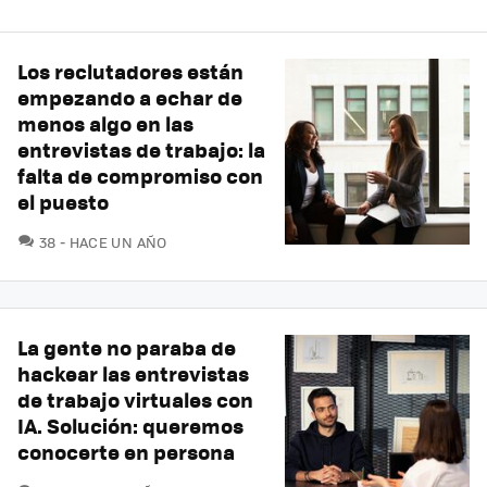
Los reclutadores están
empezando a echar de
menos algo en las
entrevistas de trabajo: la
falta de compromiso con
el puesto
COMENTARIOS
38
HACE UN AÑO
La gente no paraba de
hackear las entrevistas
de trabajo virtuales con
IA. Solución: queremos
conocerte en persona