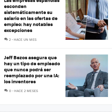
Las empresas españolas
esconden
sistemáticamente su
salario en las ofertas de
empleo: hay notables
excepciones
COMENTARIOS
2
HACE UN MES
Jeff Bezos asegura que
hay un tipo de empleado
que nunca podrá ser
reemplazado por una IA:
los inventores
COMENTARIOS
0
HACE 2 MESES