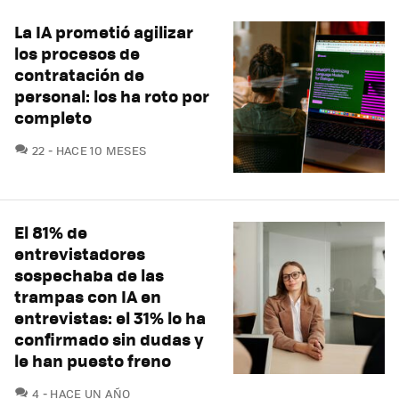
La IA prometió agilizar
los procesos de
contratación de
personal: los ha roto por
completo
COMENTARIOS
22
HACE 10 MESES
El 81% de
entrevistadores
sospechaba de las
trampas con IA en
entrevistas: el 31% lo ha
confirmado sin dudas y
le han puesto freno
COMENTARIOS
4
HACE UN AÑO