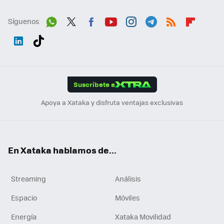
Síguenos
Wh
Twit
Fac
You
Inst
Tele
RSS
Flip
ats
ter
ebo
tub
agr
gra
boa
Link
Tikt
App
ok
e
am
m
rd
edI
ok
Suscríbete a
n
Apoya a Xataka y disfruta ventajas exclusivas
En Xataka hablamos de...
Streaming
Análisis
Espacio
Móviles
Energía
Xataka Movilidad