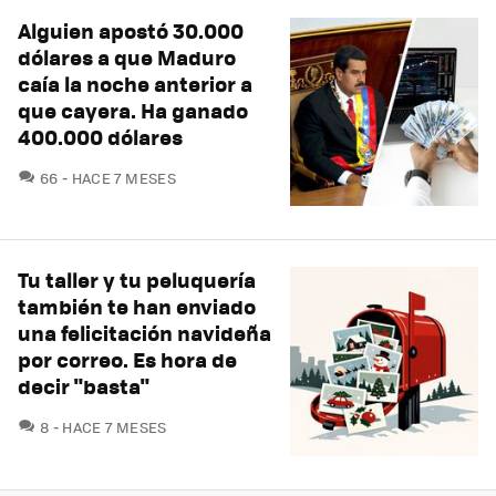
Alguien apostó 30.000
dólares a que Maduro
caía la noche anterior a
que cayera. Ha ganado
400.000 dólares
COMENTARIOS
66
HACE 7 MESES
Tu taller y tu peluquería
también te han enviado
una felicitación navideña
por correo. Es hora de
decir "basta"
COMENTARIOS
8
HACE 7 MESES