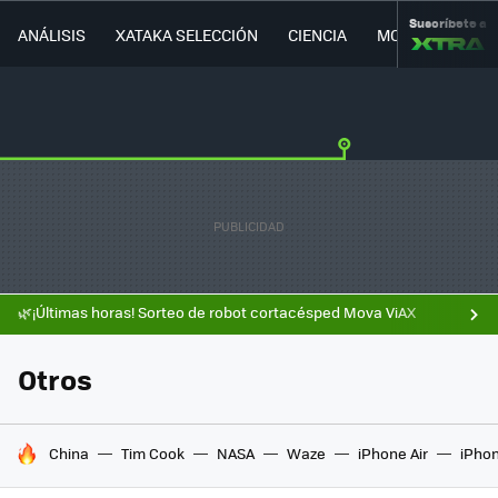
Suscríbete a
ANÁLISIS
XATAKA SELECCIÓN
CIENCIA
MOVILIDAD
🌿¡Últimas horas! Sorteo de robot cortacésped Mova ViAX
Otros
HOY SE HABLA DE
China
Tim Cook
NASA
Waze
iPhone Air
iPhon