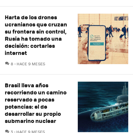
Harta de los drones
ucranianos que cruzan
su frontera sin control,
Rusia ha tomado una
decisión: cortarles
internet
COMENTARIOS
8
HACE 9 MESES
Brasil lleva años
recorriendo un camino
reservado a pocas
potencias: el de
desarrollar su propio
submarino nuclear
COMENTARIOS
3
HACE 9 MESES