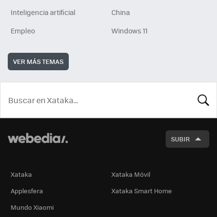
Inteligencia artificial
China
Empleo
Windows 11
VER MÁS TEMAS
BUSCA
SUBIR
Xataka
Xataka Móvil
Applesfera
Xataka Smart Home
Mundo Xiaomi