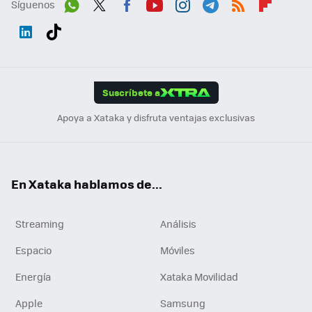
Síguenos
Wh
Twit
Fac
You
Inst
Tele
RSS
Flip
ats
ter
ebo
tub
agr
gra
boa
Link
Tikt
App
ok
e
am
m
rd
edI
ok
Suscríbete a
n
Apoya a Xataka y disfruta ventajas exclusivas
En Xataka hablamos de...
Streaming
Análisis
Espacio
Móviles
Energía
Xataka Movilidad
Apple
Samsung