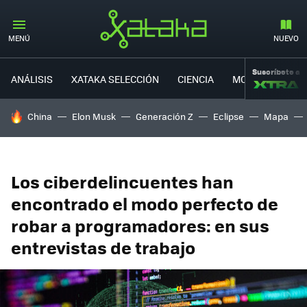
MENÚ
NUEVO
Suscríbete a
ANÁLISIS
XATAKA SELECCIÓN
CIENCIA
MOVILIDAD
HOY SE HABLA DE
China
Elon Musk
Generación Z
Eclipse
Mapa
Los ciberdelincuentes han
encontrado el modo perfecto de
robar a programadores: en sus
entrevistas de trabajo