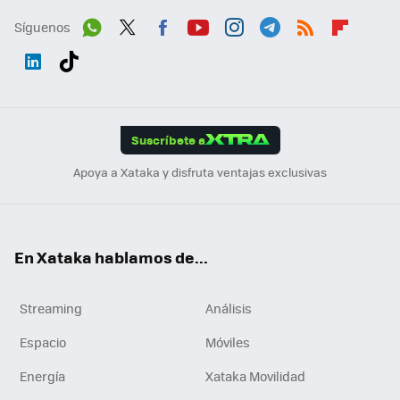
Síguenos
Wh
Twit
Fac
You
Inst
Tele
RSS
Flip
ats
ter
ebo
tub
agr
gra
boa
Link
Tikt
App
ok
e
am
m
rd
edI
ok
Suscríbete a
n
Apoya a Xataka y disfruta ventajas exclusivas
En Xataka hablamos de...
Streaming
Análisis
Espacio
Móviles
Energía
Xataka Movilidad